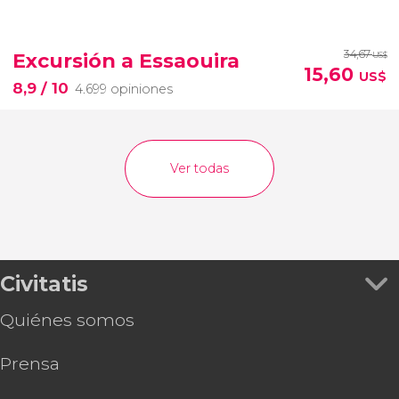
34,67
Excursión a Essaouira
US$
15,60
US$
8,9
/ 10
4.699 opiniones
Ver todas
Civitatis
Quiénes somos
Prensa