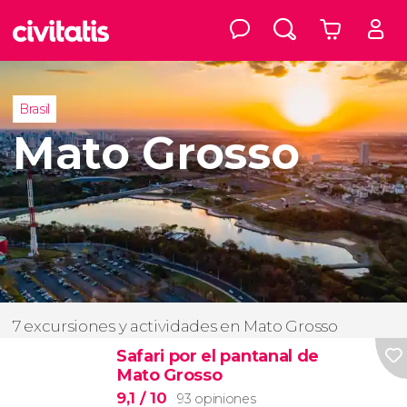
Brasil
Mato Grosso
7 excursiones y actividades en Mato Grosso
Safari por el pantanal de
Mato Grosso
9,1
/ 10
93 opiniones