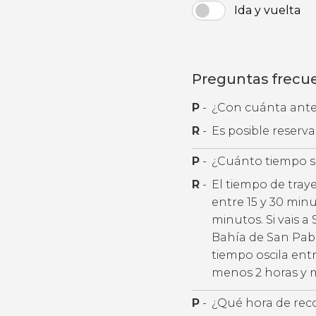
Ida y vuelta
Preguntas frecu
P
-
¿Con cuánta antel
R
-
Es posible reserv
P
-
¿Cuánto tiempo se
R
-
El tiempo de traye
entre 15 y 30 minut
minutos. Si vais a 
Bahía de San Pablo
tiempo oscila ent
menos 2 horas y m
P
-
¿Qué hora de rec