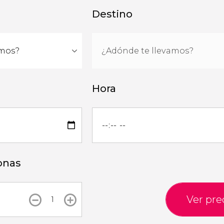
Destino
Hora
onas
Ver pre