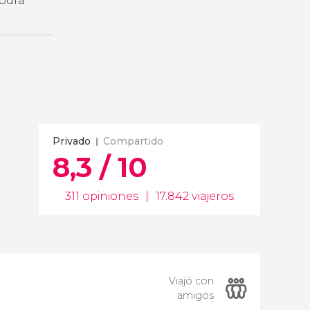
podrá
Privado
Compartido
8,3 / 10
311 opiniones
|
17.842 viajeros
Viajó con
amigos