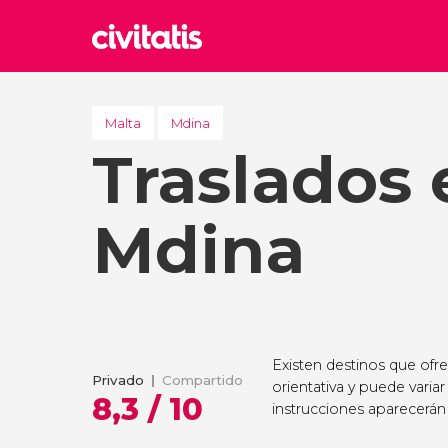
Rom
Italia
Malta
Mdina
Traslados 
Lond
Reino 
Edim
Mdina
Reino 
Marr
Marrue
Esta
Turquía
Existen destinos que ofr
Privado
Compartido
orientativa y puede variar
8,3 / 10
instrucciones aparecerán 