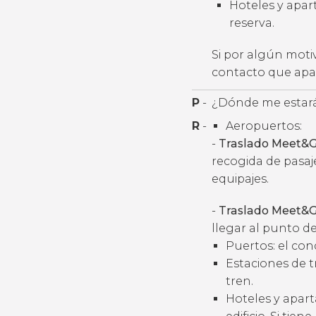
Hoteles y apart
reserva.
Si por algún moti
contacto que apar
P
-
¿Dónde me estará
R
-
Aeropuertos:
-
Traslado Meet&G
recogida de pasaj
equipajes.
-
Traslado Meet&G
llegar al punto de
Puertos: el con
Estaciones de t
tren.
Hoteles y apart