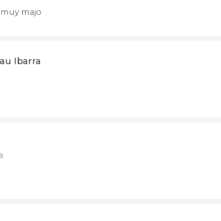
r muy majo
lau Ibarra
a