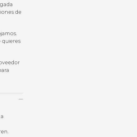
legada
iones de
ojamos.
e quieres
roveedor
para
la
ren.