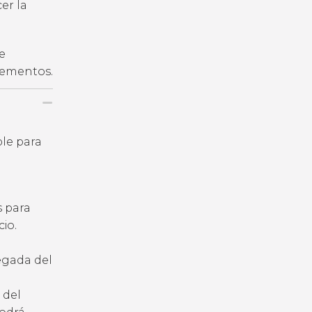
er la
e
plementos.
ble para
s para
io.
legada del
 del