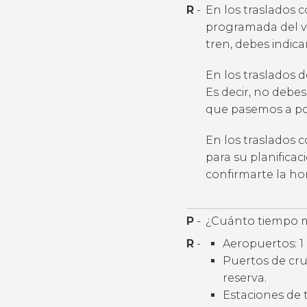
R
-
En los traslados 
programada del v
tren, debes indic
En los traslados 
Es decir, no debes
que pasemos a por
En los traslados 
para su planifica
confirmarte la h
P
-
¿Cuánto tiempo m
R
-
Aeropuertos: 1 
Puertos de cruc
reserva.
Estaciones de t