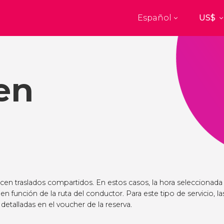
Español
Top destinos
a
París
Nueva Yo
Francia
Estados Uni
en
res
Florencia
Budapes
Unido
Italia
Hungría
burgo
Madrid
Barcelon
Unido
España
España
akech
Ámsterdam
Milán
cos
Países Bajos
Italia
mbul
Praga
Oporto
República Checa
Portugal
ecen traslados compartidos. En estos casos, la hora seleccionada
 en función de la ruta del conductor. Para este tipo de servicio, la
Ver todos los destinos
detalladas en el voucher de la reserva.