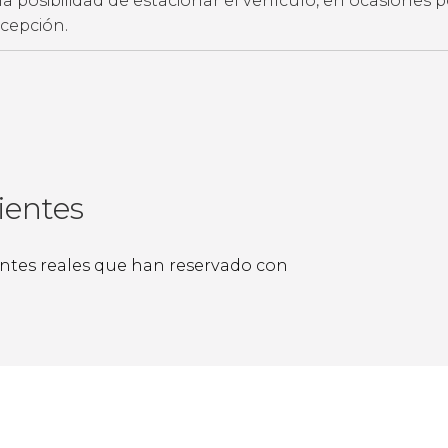
ne la posibilidad de estacionar el vehículo, en ocasiones 
ecepción.
ientes
ientes reales que han reservado con