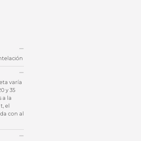
ntelación
eta varía
20 y 35
 a la
, el
ida con al