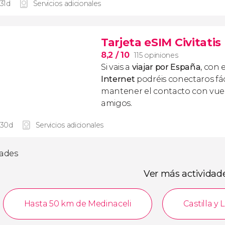
 31d
Servicios adicionales
Tarjeta eSIM Civitati
8,2
/ 10
115 opiniones
Si vais a
viajar por España
, con 
Internet
podréis conectaros fác
mantener el contacto con vuest
amigos.
 30d
Servicios adicionales
dades
Ver más actividad
Hasta 50 km de Medinaceli
Castilla y