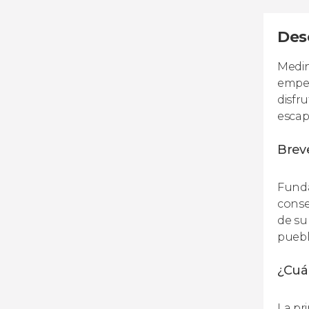
Desc
Medin
emped
disfr
escap
Breve
Funda
conse
de su
puebl
¿Cuál
La pr