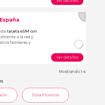
Ver detalles
s España
esta
tarjeta eSIM con
ilmente a la red y
ros familiares y
Ver detalles
Mostrando 1-4
es
 León
Soria Provincia