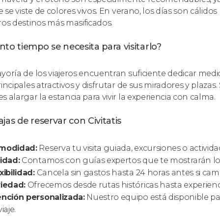
je se viste de colores vivos. En verano, los días son cálid
ros destinos más masificados.
to tiempo se necesita para visitarlo?
yoría de los viajeros encuentran suficiente dedicar med
incipales atractivos y disfrutar de sus miradores y plazas.
s alargar la estancia para vivir la experiencia con calma.
jas de reservar con Civitatis
modidad:
Reserva tu visita guiada, excursiones o activid
idad:
Contamos con guías expertos que te mostrarán lo
xibilidad:
Cancela sin gastos hasta 24 horas antes si cam
riedad:
Ofrecemos desde rutas históricas hasta experienc
nción personalizada:
Nuestro equipo está disponible pa
iaje.