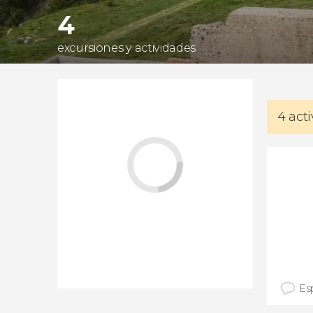
4
excursiones y actividades
4 act
Es