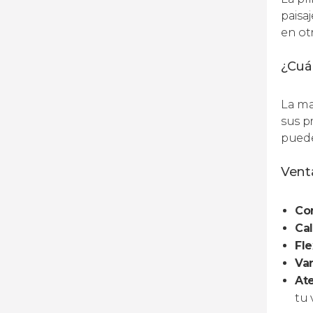
paisa
en ot
¿Cuán
La ma
sus pr
puede
Venta
Co
Cal
Fle
Va
Ate
tu v