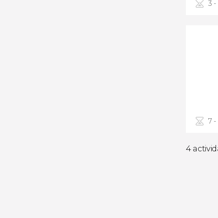
3 -
7 -
4 activi