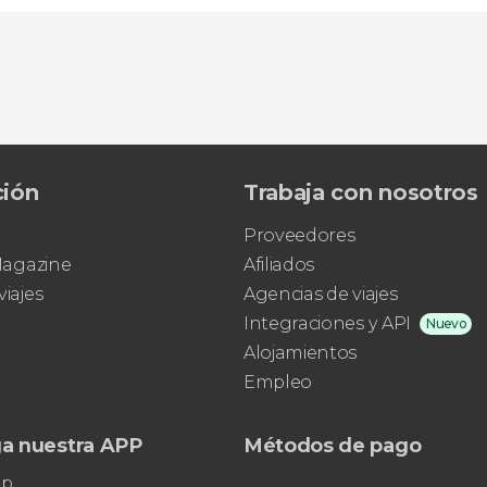
ción
Trabaja con nosotros
Proveedores
 Magazine
Afiliados
viajes
Agencias de viajes
Integraciones y API
Nuevo
Alojamientos
Empleo
a nuestra APP
Métodos de pago
pp