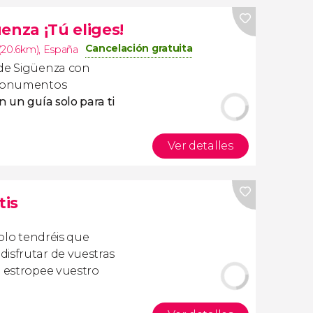
enza ¡Tú eliges!
Cancelación gratuita
(20.6km)
,
España
 de Sigüenza con
s monumentos
n un guía solo para ti
Ver detalles
tis
olo tendréis que
isfrutar de vuestras
a estropee vuestro