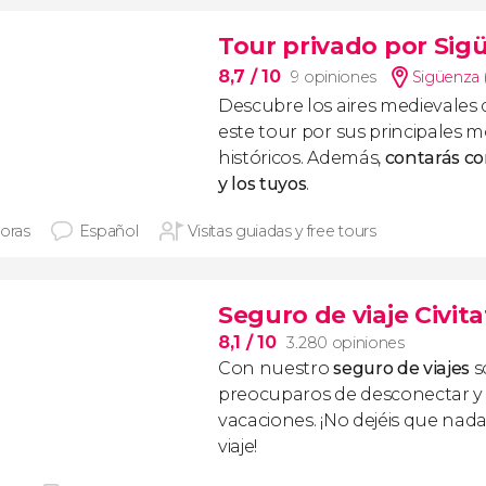
Tour privado por Sigü
8,7
/ 10
9 opiniones
Sigüenza 
Descubre los aires medievales
este tour por sus principale
históricos. Además,
contarás co
y los tuyos
.
horas
Español
Visitas guiadas y free tours
Seguro de viaje Civita
8,1
/ 10
3.280 opiniones
Con nuestro
seguro de viajes
s
preocuparos de desconectar y d
vacaciones. ¡No dejéis que nad
viaje!