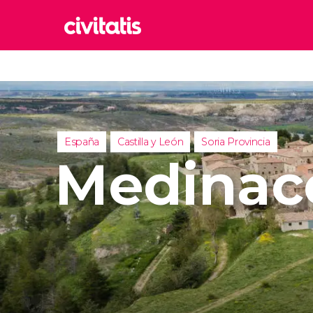
Rom
Italia
Lond
Reino 
España
Castilla y León
Soria Provincia
Edim
Medinace
Reino 
Marr
Marrue
Esta
Turquía