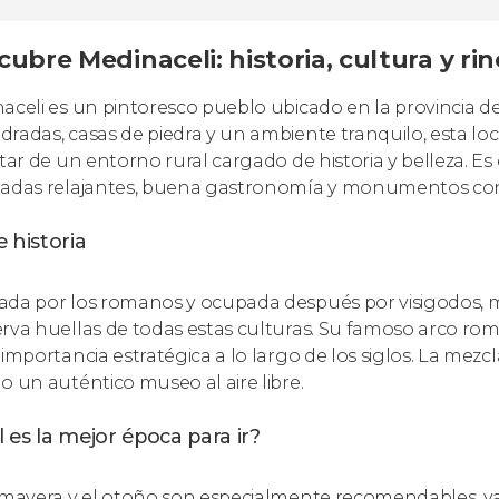
ubre Medinaceli: historia, cultura y ri
aceli es un pintoresco pueblo ubicado en la provincia de S
radas, casas de piedra y un ambiente tranquilo, esta loca
utar de un entorno rural cargado de historia y belleza. Es
adas relajantes, buena gastronomía y monumentos con 
 historia
da por los romanos y ocupada después por visigodos, m
rva huellas de todas estas culturas. Su famoso arco roman
 importancia estratégica a lo largo de los siglos. La mezcl
o un auténtico museo al aire libre.
 es la mejor época para ir?
imavera y el otoño son especialmente recomendables, ya