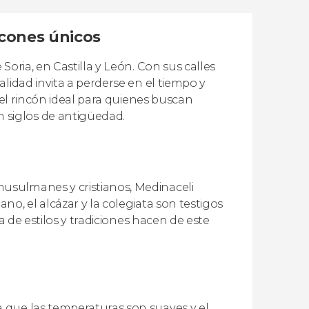
ncones únicos
oria, en Castilla y León. Con sus calles
lidad invita a perderse en el tiempo y
 el rincón ideal para quienes buscan
siglos de antigüedad.
usulmanes y cristianos, Medinaceli
o, el alcázar y la colegiata son testigos
a de estilos y tradiciones hacen de este
 que las temperaturas son suaves y el