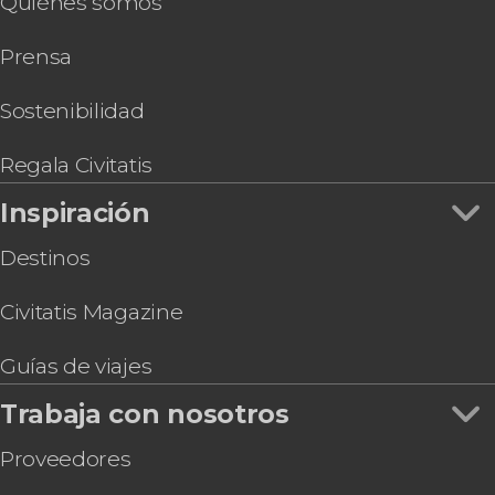
Quiénes somos
Autobús turístico de Miami
Paseo en helicóptero por Miami
Prensa
Entradas a Wynwood Walls
Free tour por Miami Beach
Hard Rock Cafe Miami
Sostenibilidad
Entrada al Zoo de Miami
Tour por el LoanDepot Park, el estadio de los
Regala Civitatis
Marlins
Inspiración
Destinos
Civitatis Magazine
Guías de viajes
Trabaja con nosotros
Proveedores