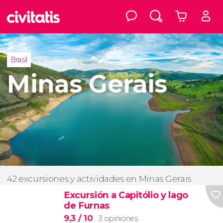
Brasil
Minas Gerais
42 excursiones y actividades en Minas Gerais
Excursión a Capitólio y lago
de Furnas
9,3
/ 10
3 opiniones