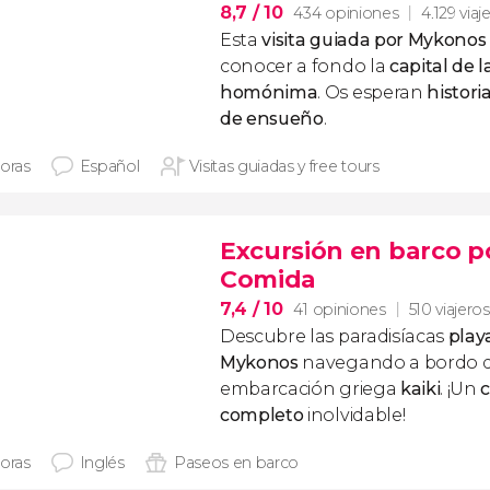
8,7
/ 10
434 opiniones
4.129 viaj
Esta
visita guiada por Mykonos
conocer a fondo la
capital de l
homónima
. Os esperan
historia
de ensueño
.
horas
Español
Visitas guiadas y free tours
Excursión en barco p
Comida
7,4
/ 10
41 opiniones
510 viajeros
Descubre las paradisíacas
play
Mykonos
navegando a bordo de
embarcación griega
kaiki
. ¡Un
c
completo
inolvidable!
horas
Inglés
Paseos en barco