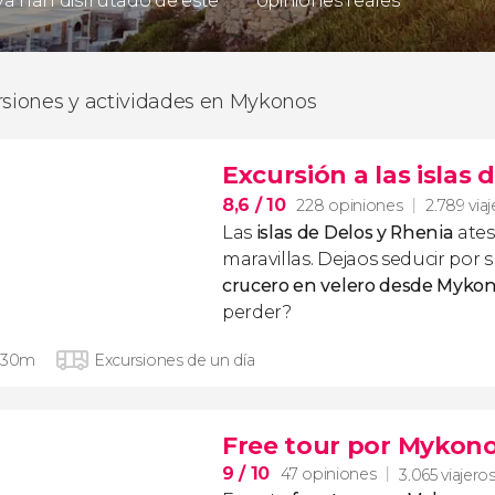
 ya han disfrutado de este
opiniones reales
rsiones y actividades en Mykonos
Excursión a las islas 
8,6
/ 10
228 opiniones
2.789 via
Las
islas de Delos y Rhenia
ates
maravillas. Dejaos seducir por
crucero en velero desde Myko
perder?
 30m
Excursiones de un día
Free tour por Mykon
9
/ 10
47 opiniones
3.065 viajero