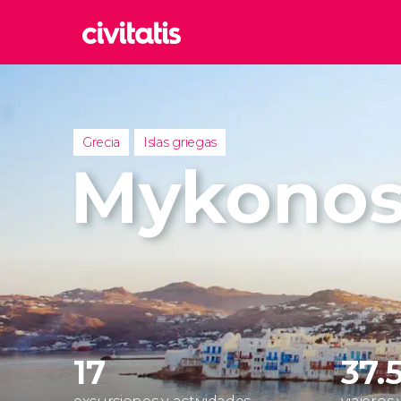
Rom
Italia
Lond
Grecia
Islas griegas
Reino 
Mykono
Edim
Reino 
Marr
Marrue
Esta
Turquía
17
37.