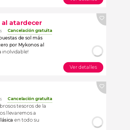
al atardecer
Cancelación gratuita
s
 puestas de sol más
cero por Mykonos al
a inolvidable!
Ver detalles
Cancelación gratuita
os
rosos tesoros de la
 os llevaremos a
lásica
en todo su