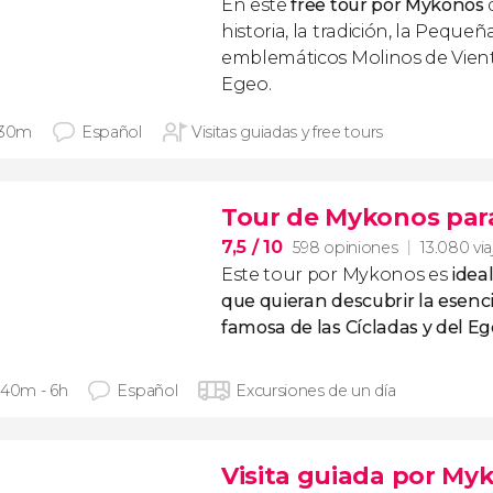
En este
free tour por Mykonos
historia, la tradición, la Pequeñ
emblemáticos Molinos de Vient
Egeo.
 30m
Español
Visitas guiadas y free tours
Tour de Mykonos par
7,5
/ 10
598 opiniones
13.080 via
Este tour por Mykonos es
ideal
que quieran descubrir la esenci
famosa de las Cícladas y del E
 40m - 6h
Español
Excursiones de un día
Visita guiada por My