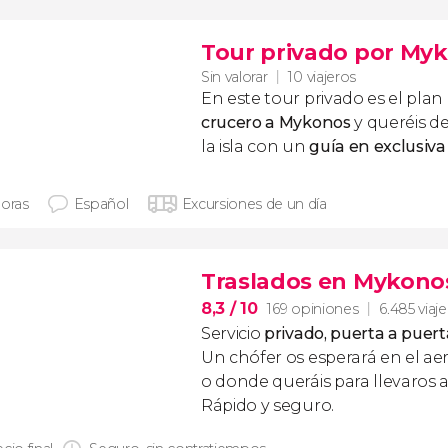
Tour privado por Myk
Sin valorar
10 viajeros
En este tour privado es el plan
crucero a Mykonos
y queréis de
la isla con un
guía en exclusiva
horas
Español
Excursiones de un día
Traslados en Mykono
8,3
/ 10
169 opiniones
6.485 viaj
Servicio
privado, puerta a puert
Un chófer os esperará en el ae
o donde queráis para llevaros a
Rápido y seguro.