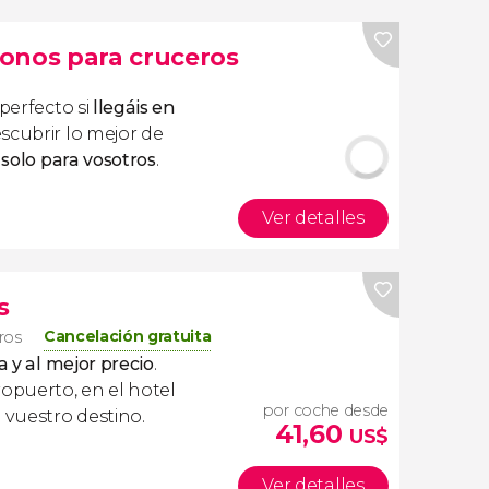
onos para cruceros
 perfecto si
llegáis en
scubrir lo mejor de
 solo para vosotros
.
Ver detalles
s
Cancelación gratuita
eros
a y al mejor precio
.
ropuerto, en el hotel
por coche desde
 vuestro destino.
41,60
US$
Ver detalles