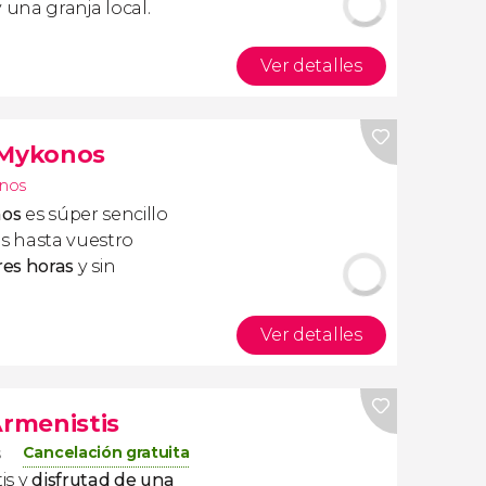
 una granja local.
Ver detalles
 Mykonos
inos
nos
es súper sencillo
éis hasta vuestro
es horas
y sin
Ver detalles
Armenistis
Cancelación gratuita
s
is y
disfrutad de una