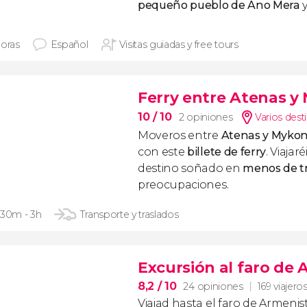
pequeño pueblo de Ano Mera
y
horas
Español
Visitas guiadas y free tours
Ferry entre Atenas y
10
/ 10
2 opiniones
Varios dest
Moveros entre
Atenas y Myko
con este
billete de ferry
. Viajar
destino soñado en
menos de tr
preocupaciones.
 30m - 3h
Transporte y traslados
Excursión al faro de 
8,2
/ 10
24 opiniones
169 viajero
Viajad hasta el faro de Armenist