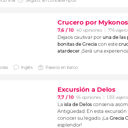
cio final
Seguro, sin contratiempos
Crucero por Mykonos 
7,6
/ 10
40 opiniones
776 viajero
Dejaos cautivar por
una de las
bonitas de Grecia
con este
cru
atardecer
. ¡Será una experienci
horas
Inglés
Paseos en barco
Excursión a Delos
7,7
/ 10
95 opiniones
1.313 viajer
La
isla de Delos
conserva asomb
Antigüedad. En esta excursión
conocer su legado. ¡La
Grecia C
esplendor!