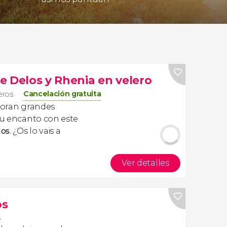
de Delos y Rhenia en velero
Cancelación gratuita
jeros
oran grandes
 su encanto con este
nos
. ¿Os lo vais a
Ver detalles
os
s