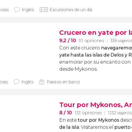
horas
Inglés
Excursiones de un día
Crucero en yate por l
9,2
/ 10
10 opiniones
336 viajero
Con este crucero
navegaremos
yate hasta las islas de Delos y 
enamorar por su encanto con 
desde Mykonos.
horas
Inglés
Paseos en barco
Tour por Mykonos, An
8
/ 10
133 opiniones
1.132 viajeros
En este
tour por Mykonos
desc
de la isla
. Visitaremos el
puerto