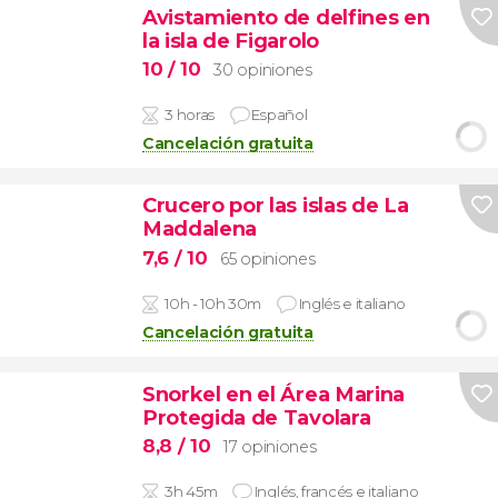
Avistamiento de delfines en
la isla de Figarolo
10
/ 10
30 opiniones
3 horas
Español
Cancelación gratuita
Crucero por las islas de La
Maddalena
7,6
/ 10
65 opiniones
10h - 10h 30m
Inglés e italiano
Cancelación gratuita
Snorkel en el Área Marina
Protegida de Tavolara
8,8
/ 10
17 opiniones
3h 45m
Inglés, francés e italiano