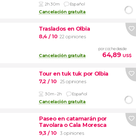
2h 30m
Español
Cancelación gratuita
Traslados en Olbia
8,4
/ 10
22 opiniones
por coche desde
64,89
Cancelación gratuita
US$
Tour en tuk tuk por Olbia
7,2
/ 10
25 opiniones
30m - 2h
Español
Cancelación gratuita
Paseo en catamarán por
Tavolara o Cala Moresca
9,3
/ 10
3 opiniones