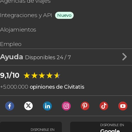
Agencias de viajes
Integraciones y API
Nuevo
Alojamientos
Empleo
Ayuda
Disponibles 24 / 7
★★★★★
★★★★★
9,1/10
+
5.000.000
opiniones de Civitatis
DISPONIBLE EN
DISPONIBLE EN
Google