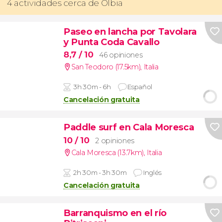
4 actividades cerca de Olbia
Paseo en lancha por Tavolara
y Punta Coda Cavallo
8,7
/ 10
46 opiniones
San Teodoro (17.5km)
,
Italia
3h 30m - 6h
Español
Cancelación gratuita
Paddle surf en Cala Moresca
10
/ 10
2 opiniones
Cala Moresca (13.7km)
,
Italia
2h 30m - 3h 30m
Inglés
Cancelación gratuita
Barranquismo en el río