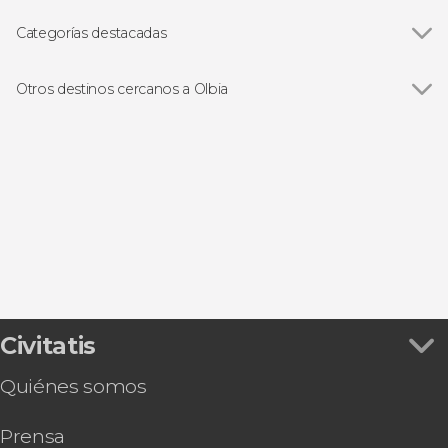
Categorías destacadas
Paseos en barco
Otros destinos cercanos a Olbia
Ver todas
San Teodoro
Cala Moresca
Porto San Paolo
Palau
Cannigione
Civitatis
Quiénes somos
Prensa