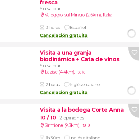
fresca
Sin valorar
Valeggio sul Mincio (2.6km)
,
Italia
3 horas
Español
Cancelación gratuita
Visita a una granja
biodinámica + Cata de vinos
Sin valorar
Lazise (4.4km)
,
Italia
2 horas
Inglés e italiano
Cancelación gratuita
Visita a la bodega Corte Anna
10
/ 10
2 opiniones
Sirmione (9.3km)
,
Italia
1h 30m
Inglés e italiano