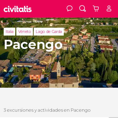
Italia
Véneto
Lago de Garda
Pacengo
3 excursiones y actividades en Pacengo