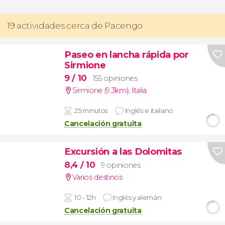
19 actividades cerca de Pacengo
Paseo en lancha rápida por
Sirmione
9
/ 10
155 opiniones
Sirmione (9.3km)
,
Italia
25 minutos
Inglés e italiano
Cancelación gratuita
Excursión a las Dolomitas
8,4
/ 10
9 opiniones
Varios destinos
10 - 12h
Inglés y alemán
Cancelación gratuita