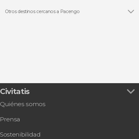
Otros destinos cercanos a Pacengo
Ver todas
Sirmione
Garda
Valeggio sul Mincio
Bardolino
Castelnuovo del Garda
Civitatis
Quiénes somos
Prensa
Sostenibilidad