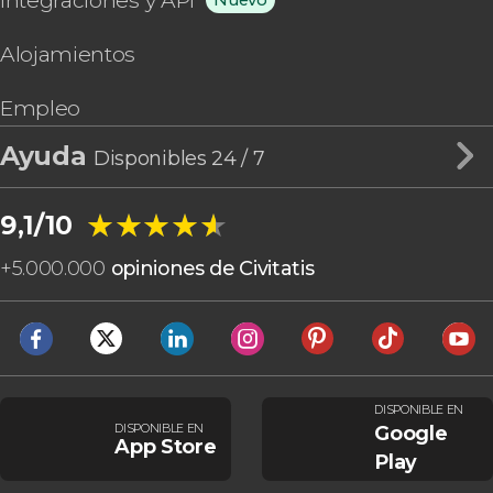
Integraciones y API
Nuevo
Alojamientos
Empleo
Ayuda
Disponibles 24 / 7
★★★★★
★★★★★
9,1/10
+
5.000.000
opiniones de Civitatis
DISPONIBLE EN
DISPONIBLE EN
Google
App Store
Play