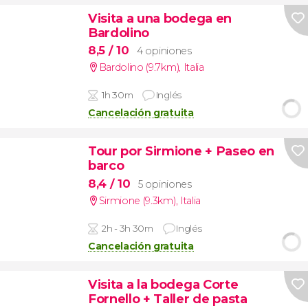
Visita a una bodega en
Bardolino
8,5
/ 10
4 opiniones
Bardolino (9.7km)
,
Italia
1h 30m
Inglés
Cancelación gratuita
Tour por Sirmione + Paseo en
barco
8,4
/ 10
5 opiniones
Sirmione (9.3km)
,
Italia
2h - 3h 30m
Inglés
Cancelación gratuita
Visita a la bodega Corte
Fornello + Taller de pasta