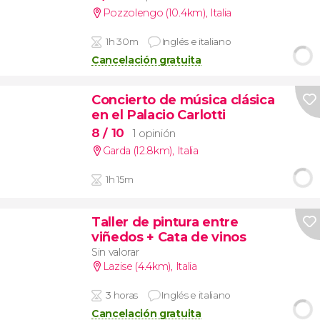
Pozzolengo (10.4km)
,
Italia
1h 30m
Inglés e italiano
Cancelación gratuita
Concierto de música clásica
en el Palacio Carlotti
8
/ 10
1 opinión
Garda (12.8km)
,
Italia
1h 15m
Taller de pintura entre
viñedos + Cata de vinos
Sin valorar
Lazise (4.4km)
,
Italia
3 horas
Inglés e italiano
Cancelación gratuita