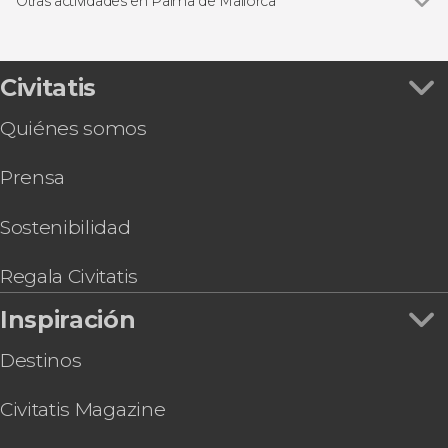
Free tours en Palma de Mallorca
Otras actividades en Palma de Mallorca
Excursiones de un día desde Palma de Mallorca
Ver todas
Autobús turístico de Palma de Mallorca
Paseos en barco en Palma de Mallorca
Tour en quad por Mallorca + Snorkel en Palma
Entradas
Entrada a Palma Aquarium
Civitatis
Coasteering en Mallorca
Quiénes somos
Espectáculo flamenco en el tablao Alma
Hard Rock Cafe Mallorca sin colas
Prensa
Autobús y barco turístico de Palma de Mallorca
Paseo a caballo por Randa
Entrada al Palau March
Sostenibilidad
Entrada al Palacio Real de la Almudaina
Regala Civitatis
Inspiración
Destinos
Civitatis Magazine