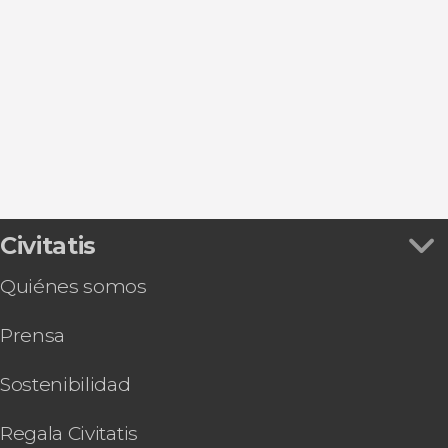
Excursiones de un día desde Palma de Mallorca
Ver todas
El Arenal
Paseos en barco en Palma de Mallorca
Peguera
Entradas
Santa Ponsa
Can Pastilla
Costa d'en Blanes
Civitatis
Quiénes somos
Prensa
Sostenibilidad
Regala Civitatis