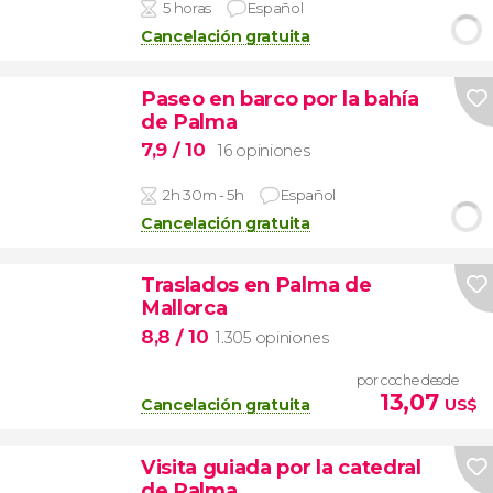
5 horas
Español
Cancelación gratuita
Paseo en barco por la bahía
de Palma
7,9
/ 10
16 opiniones
2h 30m - 5h
Español
Cancelación gratuita
Traslados en Palma de
Mallorca
8,8
/ 10
1.305 opiniones
por coche desde
13,07
Cancelación gratuita
US$
Visita guiada por la catedral
de Palma