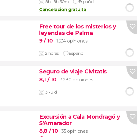
8h - 9h 30m
Español
Cancelación gratuita
Free tour de los misterios y
leyendas de Palma
9
/ 10
1.534 opiniones
2 horas
Español
Seguro de viaje Civitatis
8,1
/ 10
3.280 opiniones
3 - 31d
Excursión a Cala Mondragó y
S'Amarador
8,8
/ 10
35 opiniones