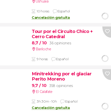
Ushuaia
10 horas
Español
Cancelación gratuita
Tour por el Circuito Chico +
Cerro Catedral
8,7
/ 10
36 opiniones
Bariloche
9 horas
Español
Minitrekking por el glaciar
Perito Moreno
9,7
/ 10
358 opiniones
El Calafate
3h 30m - 10h
Español
Cancelación gratuita