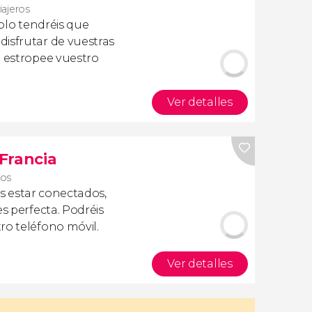
viajeros
olo tendréis que
isfrutar de vuestras
a estropee vuestro
Ver detalles
 Francia
ros
is estar conectados,
es perfecta. Podréis
ro teléfono móvil.
Ver detalles