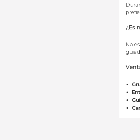
Duran
prefi
¿Es n
No es
guiad
Venta
Gr
Ent
Guí
Can