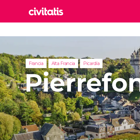
Rom
Italia
Lond
Reino 
Francia
Alta Francia
Picardía
Edim
Pierrefo
Reino 
Marr
Marrue
Esta
Turquía