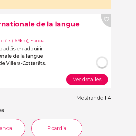
ernationale de la langue
terêts (16.9km)
,
Francia
 dudéis en adquirir
ionale de la langue
 de Villers-Cotterêts
.
Ver detalles
Mostrando 1-4
es
rancia
Picardía