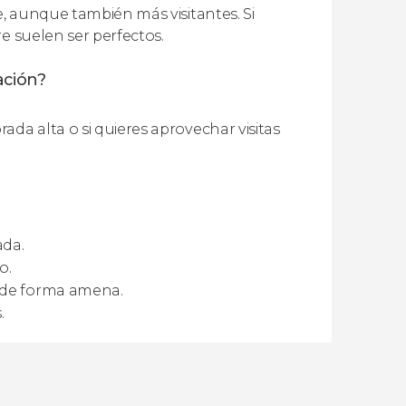
e, aunque también más visitantes. Si
e suelen ser perfectos.
ación?
da alta o si quieres aprovechar visitas
ada.
o.
o de forma amena.
.