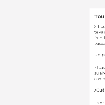
Tou
Si bu
te va
frond
pasea
Un po
El cas
su ai
como 
¿Cuál
La pr