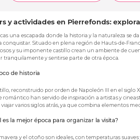
rs y actividades en Pierrefonds: explor
scas una escapada donde la historia y la naturaleza se 
 a conquistar. Situado en plena región de Hauts-de-Franc
osos y su imponente castillo crean un ambiente de cuent
r tranquilamente y sentirse parte de otra época.
co de historia
tillo, reconstruido por orden de Napoleón III en el siglo XI
re romántico han servido de inspiración a artistas y cineas
viajar varios siglos atrás, ya que combina elementos me
 es la mejor época para organizar la visita?
imavera y el otoño son ideales, con temperaturas suaves