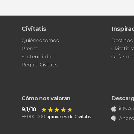
Civitatis
Inspira
Quiénes somos
Destinos
Prensa
Civitatis
Sostenibilidad
Guías de 
Regala Civitatis
Cómo nos valoran
Descarg
★★★★★
★★★★★
iOS A
9,1/10
+
5.000.000
opiniones de Civitatis
Andro