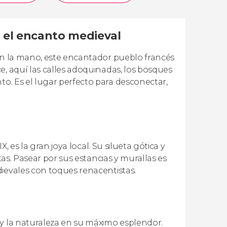
a el encanto medieval
dan la mano, este encantador pueblo francés
e, aquí las calles adoquinadas, los bosques
o. Es el lugar perfecto para desconectar,
X, es la gran joya local. Su silueta gótica y
tas. Pasear por sus estancias y murallas es
dievales con toques renacentistas.
 y la naturaleza en su máximo esplendor.