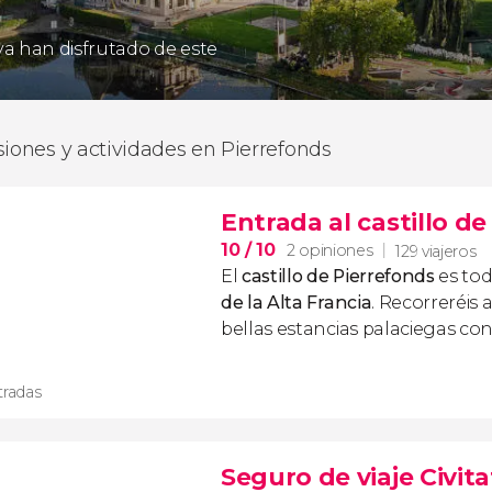
 ya han disfrutado de este
siones y actividades en Pierrefonds
Entrada al castillo d
10
/ 10
2 opiniones
129 viajeros
El
castillo de Pierrefonds
es to
de la Alta Francia
. Recorreréis 
bellas estancias palaciegas con
tradas
Seguro de viaje Civita