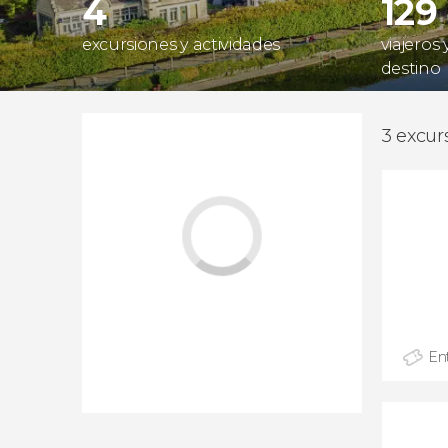
4
129
excursiones y actividades
viajeros
destino
3 excur
En