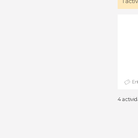
1 act
En
4 activi