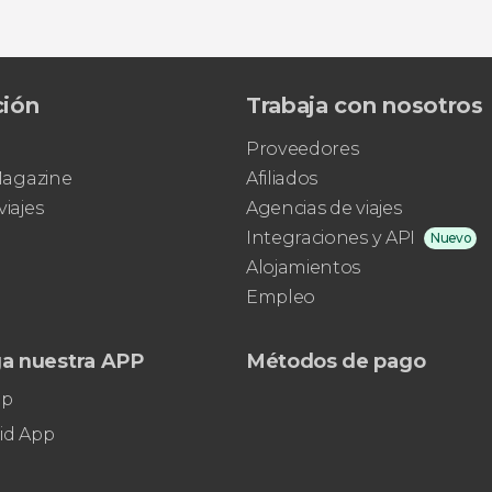
ción
Trabaja con nosotros
Proveedores
 Magazine
Afiliados
viajes
Agencias de viajes
Integraciones y API
Nuevo
Alojamientos
Empleo
a nuestra APP
Métodos de pago
pp
id App