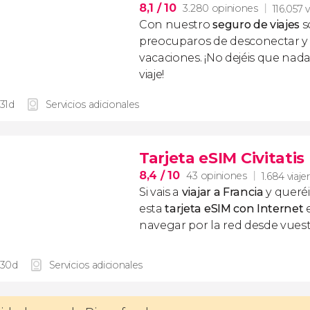
8,1
/ 10
3.280 opiniones
116.057 
Con nuestro
seguro de viajes
s
preocuparos de desconectar y d
vacaciones. ¡No dejéis que nad
viaje!
 31d
Servicios adicionales
Tarjeta eSIM Civitatis
8,4
/ 10
43 opiniones
1.684 viaje
Si vais a
viajar a Francia
y queré
esta
tarjeta eSIM con Internet
navegar por la red desde vuest
 30d
Servicios adicionales