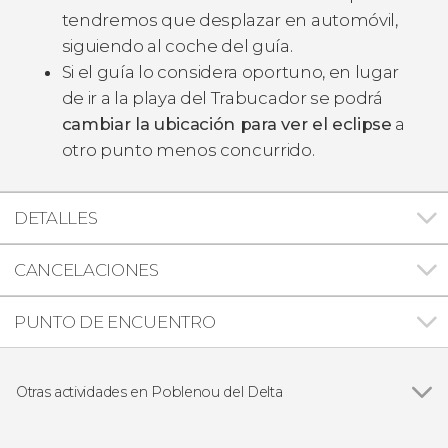
tendremos que desplazar en automóvil,
siguiendo al coche del guía.
Si el guía lo considera oportuno, en lugar
de ir a la playa del Trabucador se podrá
cambiar la ubicación para ver el eclipse
a
otro punto menos concurrido.
DETALLES
CANCELACIONES
PUNTO DE ENCUENTRO
Otras actividades en Poblenou del Delta
Ver todas
Avistamiento de flamencos en el Delta del Ebro
al atardecer