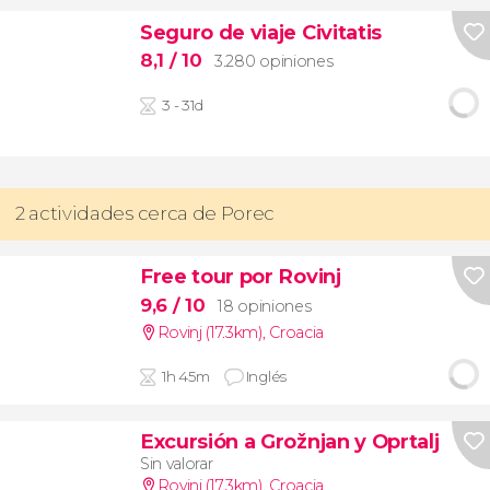
Seguro de viaje Civitatis
8,1
/ 10
3.280 opiniones
3 - 31d
2 actividades cerca de Porec
Free tour por Rovinj
9,6
/ 10
18 opiniones
Rovinj (17.3km)
,
Croacia
1h 45m
Inglés
Excursión a Grožnjan y Oprtalj
Sin valorar
Rovinj (17.3km)
,
Croacia