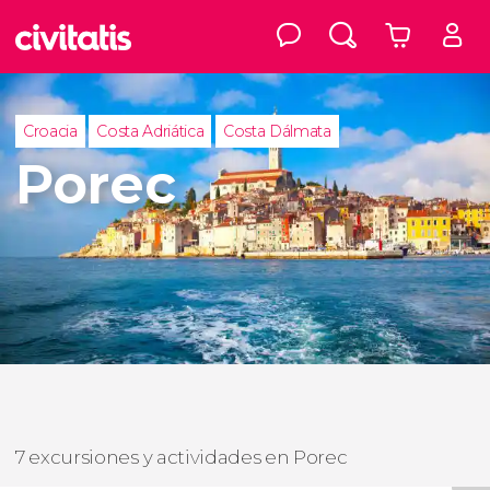
Croacia
Costa Adriática
Costa Dálmata
Porec
7 excursiones y actividades en Porec