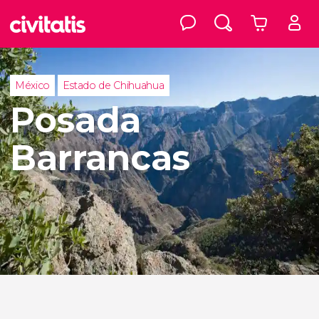
México
Estado de Chihuahua
Posada
Barrancas