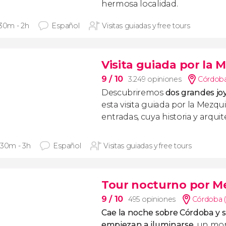
hermosa localidad.
 30m - 2h
Español
Visitas guiadas y free tours
Visita guiada por la M
9
/ 10
3.249 opiniones
Córdoba
Descubriremos
dos grandes jo
esta visita guiada por la Mezqui
entradas, cuya historia y arquit
 30m - 3h
Español
Visitas guiadas y free tours
Tour nocturno por M
9
/ 10
495 opiniones
Córdoba (
Cae la noche sobre Córdoba y
empiezan a iluminarse
, un mo