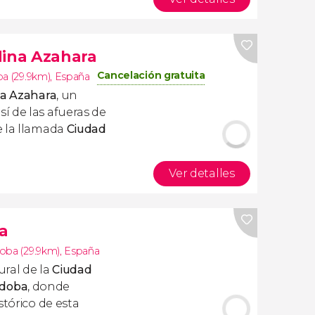
dina Azahara
Cancelación gratuita
a (29.9km)
,
España
na Azahara
, un
í de las afueras de
e la llamada
Ciudad
Ver detalles
a
oba (29.9km)
,
España
ural de la
Ciudad
rdoba
, donde
stórico de esta