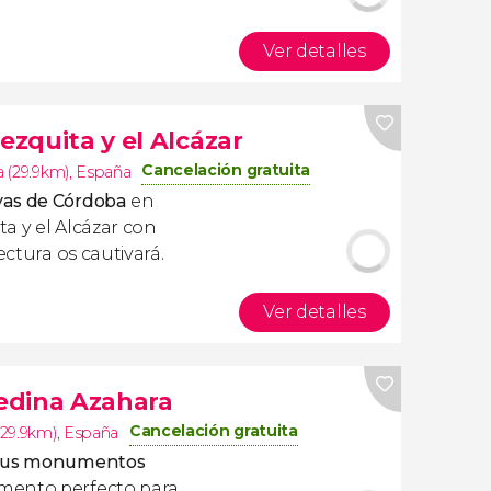
Ver detalles
ezquita y el Alcázar
Cancelación gratuita
 (29.9km)
,
España
yas de Córdoba
en
ta y el Alcázar con
ectura os cautivará.
Ver detalles
edina Azahara
Cancelación gratuita
29.9km)
,
España
 sus monumentos
mento perfecto para