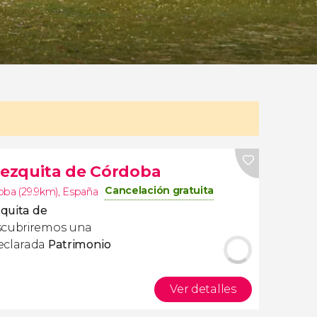
 Mezquita de Córdoba
Cancelación gratuita
oba (29.9km)
,
España
zquita de
scubriremos una
eclarada
Patrimonio
Ver detalles