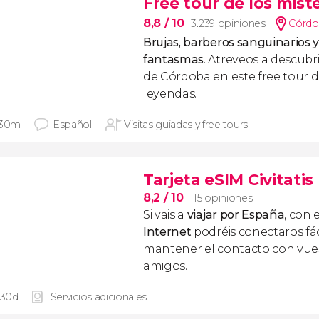
Free tour de los mist
8,8
/ 10
3.239 opiniones
Córdo
Brujas, barberos sanguinarios y 
fantasmas
. Atreveos a descubr
de Córdoba en este free tour d
leyendas.
 30m
Español
Visitas guiadas y free tours
Tarjeta eSIM Civitati
8,2
/ 10
115 opiniones
Si vais a
viajar por España
, con 
Internet
podréis conectaros fác
mantener el contacto con vuest
amigos.
 30d
Servicios adicionales