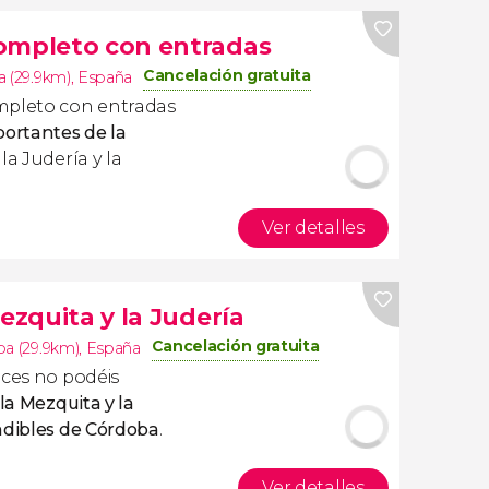
completo con entradas
Cancelación gratuita
 (29.9km)
,
España
mpleto con entradas
portantes de la
la Judería y la
Ver detalles
ezquita y la Judería
Cancelación gratuita
a (29.9km)
,
España
nces no podéis
 la Mezquita y la
ndibles de Córdoba
.
Ver detalles