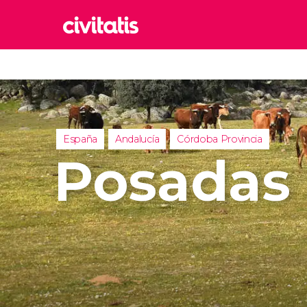
Rom
Italia
Lond
Reino 
España
Andalucía
Córdoba Provincia
Edim
Posadas
Reino 
Marr
Marrue
Esta
Turquía