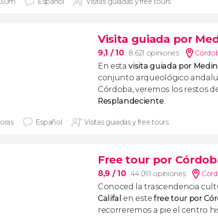
 30m
Español
Visitas guiadas y free tours
Visita guiada por Me
9,1
/ 10
8.621 opiniones
Córdob
En esta
visita guiada por Medi
conjunto arqueológico andalus
Córdoba, veremos los restos d
Resplandeciente
.
horas
Español
Visitas guiadas y free tours
Free tour por Córdob
8,9
/ 10
44.091 opiniones
Córd
Conoced la trascendencia cult
Califal
en este
free tour por Có
recorreremos a pie el centro hi