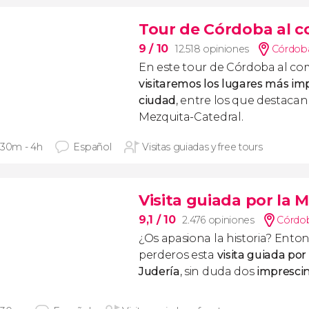
Tour de Córdoba al 
9
/ 10
12.518 opiniones
Córdoba
En este tour de Córdoba al co
visitaremos los lugares más im
ciudad
, entre los que destacan 
Mezquita-Catedral.
 30m - 4h
Español
Visitas guiadas y free tours
Visita guiada por la M
9,1
/ 10
2.476 opiniones
Córdob
¿Os apasiona la historia? Ento
perderos esta
visita guiada por
Judería
, sin duda dos
impresci