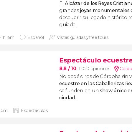
El
Alcázar de los Reyes Cristian
grandes
joyas monumentales 
descubrir su legado histórico r
guiada.
- 1h 15m
Español
Visitas guiadas y free tours
Espectáculo ecuestre 
8,8
/ 10
1.020 opiniones
Córdo
No podéis iros de Córdoba sin 
ecuestre en las Caballerizas Re
se funden en un
show único en
ciudad
.
 10m
Espectáculos