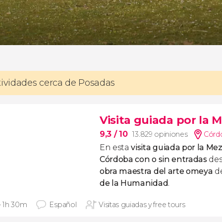
tividades cerca de Posadas
Visita guiada por la
9,3
/ 10
13.829 opiniones
Córd
En esta
visita guiada por la Me
Córdoba
con o sin entradas
de
obra maestra del arte omeya
d
de la Humanidad
.
 - 1h 30m
Español
Visitas guiadas y free tours