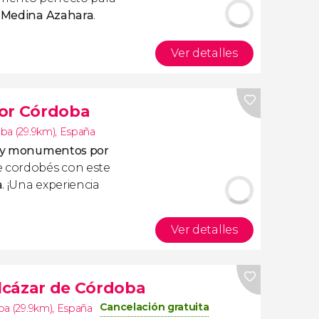
r Medina Azahara
.
Ver detalles
por Córdoba
ba (29.9km)
,
España
es y monumentos por
e cordobés con este
a
. ¡Una experiencia
Ver detalles
Alcázar de Córdoba
Cancelación gratuita
a (29.9km)
,
España