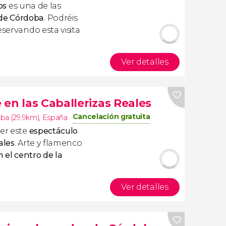
os
es una de las
de Córdoba
. Podréis
eservando esta visita
Ver detalles
en las Caballerizas Reales
Cancelación gratuita
ba (29.9km)
,
España
ver este
espectáculo
ales
. Arte y flamenco
 el centro de la
Ver detalles