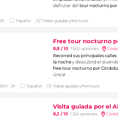
disfrutar del
tour nocturno po
 3h
Español
Visitas guiadas y free tours
Free tour nocturno 
8,8
/ 10
7.602 opiniones
Córdo
Recorred sus principales call
la noche
y descubrid el duend
free tour nocturno por Córdob
única!
 30m - 2h
Español
Visitas guiadas y free tours
Visita guiada por el 
8,2
/ 10
1.324 opiniones
Córdob