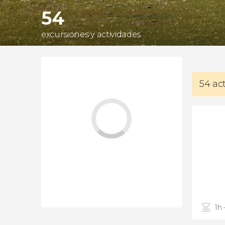
54
excursiones y actividades
54 ac
1h