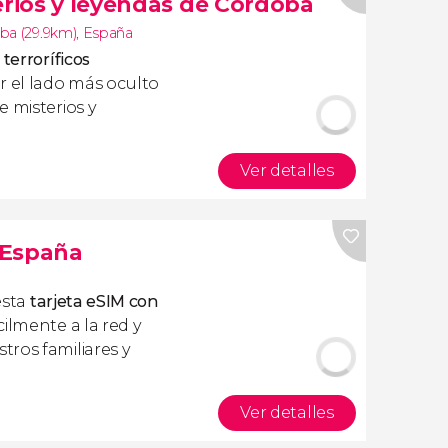
erios y leyendas de Córdoba
ba (29.9km)
,
España
terroríficos
ir el lado más oculto
e misterios y
Ver detalles
s España
esta
tarjeta eSIM con
ilmente a la red y
ros familiares y
Ver detalles