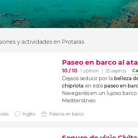
siones y actividades en Protaras
Paseo en barco al at
10
/ 10
Ca
1 opinión
35 viajeros
Dejaos seducir por la
belleza d
chipriota
en este
paseo en barc
Navegaréis en un lujoso barco
Mediterráneo.
horas
Inglés
Paseos en barco
Seguro de viaje Civita