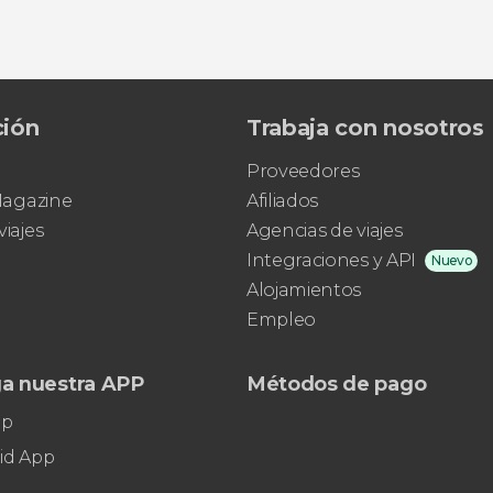
ción
Trabaja con nosotros
Proveedores
 Magazine
Afiliados
viajes
Agencias de viajes
Integraciones y API
Nuevo
Alojamientos
Empleo
a nuestra APP
Métodos de pago
pp
id App