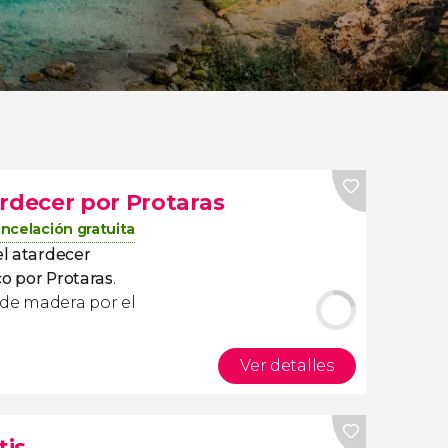
ardecer por Protaras
ncelación gratuita
el atardecer
o por Protaras
.
 de madera por el
Ver detalles
tis