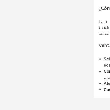
¿Cóm
La ma
bicic
cerca
Venta
Sel
ed
Co
pr
At
Can