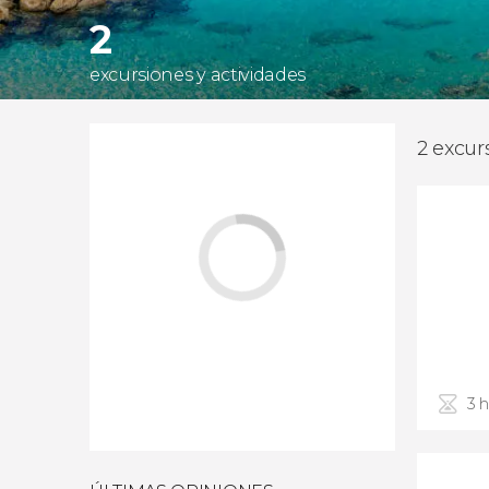
2
excursiones y actividades
2 excur
3 