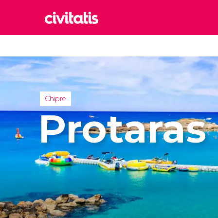
Rom
Italia
Lond
Reino 
Chipre
Edim
Protaras
Reino 
Marr
Marrue
Esta
Turquía