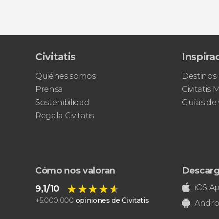
Civitatis
Inspira
Quiénes somos
Destinos
Prensa
Civitatis
Sostenibilidad
Guías de 
Regala Civitatis
Cómo nos valoran
Descarg
★★★★★
★★★★★
iOS A
9,1/10
+
5.000.000
opiniones de Civitatis
Andro