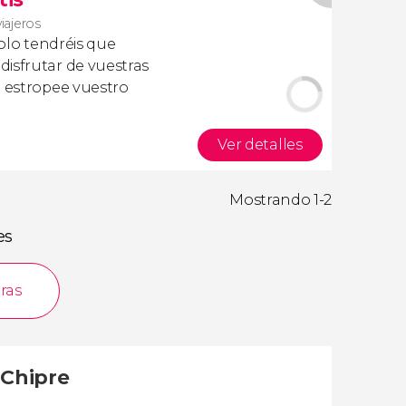
viajeros
olo tendréis que
isfrutar de vuestras
a estropee vuestro
Ver detalles
Mostrando 1-2
es
ras
 Chipre