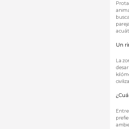
Prota
anima
busca
parej
acuát
Un ri
La zo
desar
kilóm
civili
¿Cuál
Entre 
prefi
ambie