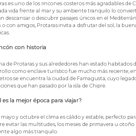
ras es uno de los rincones costeros más agradables de Chi
da vida frente al mar y su ambiente tranquilo lo convier
n descansar o descubrir paisajes únicos en el Mediterrán
a o con amigos, Protaras invita a disfrutar del sol, la bu
icas.
ncón con historia
na de Protaras y sus alrededores han estado habitados
rollo como enclave turístico fue mucho más reciente, en 
etros se encuentra la ciudad de Famagusta, cuyo legado hi
zaciones que han pasado por la isla de Chipre.
 es la mejor época para viajar?
mayo y octubre el clima es cálido y estable, perfecto para 
ere evitar las multitudes, los meses de primavera u oto
nte algo más tranquilo.