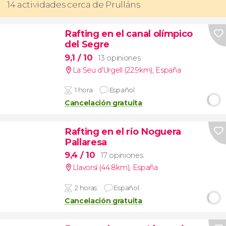
14 actividades cerca de Prulláns
Rafting en el canal olímpico
del Segre
9,1
/ 10
13 opiniones
La Seu d'Urgell (22.9km)
,
España
1 hora
Español
Cancelación gratuita
Rafting en el río Noguera
Pallaresa
9,4
/ 10
17 opiniones
Llavorsí (44.8km)
,
España
2 horas
Español
Cancelación gratuita