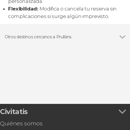
personalizada.
Flexibilidad:
Modifica o cancela tu reserva sin
complicaciones si surge algún imprevisto.
Otros destinos cercanos a Prulláns
Ver todas
Fontanals de Cerdaña
Alp
Llavorsí
La Seu d'Urgell
Queralbs
Civitatis
Quiénes somos