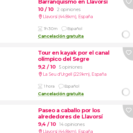
Barranquismo en Llavorsí
10
/ 10
2 opiniones
Llavorsí (44.8km)
,
España
1h 30m
Español
Cancelación gratuita
Tour en kayak por el canal
olímpico del Segre
9,2
/ 10
5 opiniones
La Seu d'Urgell (22.9km)
,
España
1 hora
Español
Cancelación gratuita
Paseo a caballo por los
alrededores de Llavorsí
9,4
/ 10
14 opiniones
Llavorsí (44.8km)
,
España