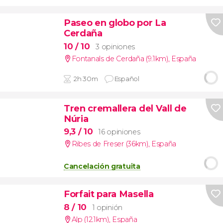
Paseo en globo por La
Cerdaña
10
/ 10
3 opiniones
Fontanals de Cerdaña (9.1km)
,
España
2h 30m
Español
Tren cremallera del Vall de
Núria
9,3
/ 10
16 opiniones
Ribes de Freser (36km)
,
España
Cancelación gratuita
Forfait para Masella
8
/ 10
1 opinión
Alp (12.1km)
,
España