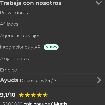
Trabaja con nosotros
Proveedores
Afiliados
Agencias de viajes
Integraciones y API
Nuevo
Alojamientos
Empleo
Ayuda
Disponibles 24 / 7
★★★★★
★★★★★
9,1/10
+
5.000.000
opiniones de Civitatis