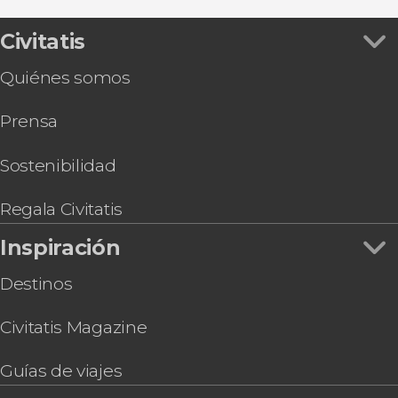
Tour en buggy por el Teide
Tour astronómico por el Teide desde el norte de
Civitatis
Tenerife
Quiénes somos
Paseo en goleta con avistamiento de cetáceos y
comida
Prensa
Entrada al teleférico del Teide + Senderismo al
pico
Free tour por Puerto de la Cruz
Sostenibilidad
Transporte entre Puerto de la Cruz y Siam Park
Free tour de misterios y leyendas de Puerto de
Regala Civitatis
la Cruz
Inspiración
Jeep safari por Icod de los Vinos, Garachico y
Masca
Destinos
Tour en quad por La Orotava y el norte de
Tenerife
Civitatis Magazine
Guías de viajes