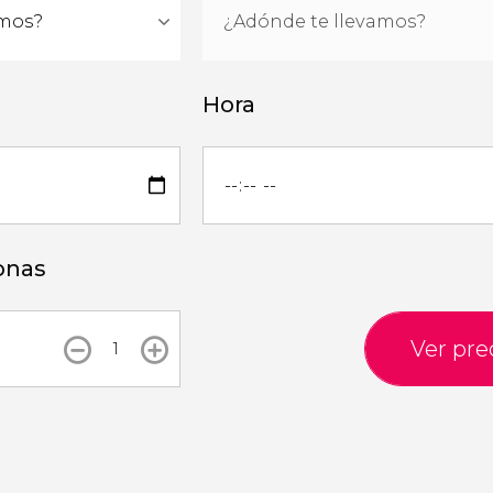
Hora
onas
Ver pre