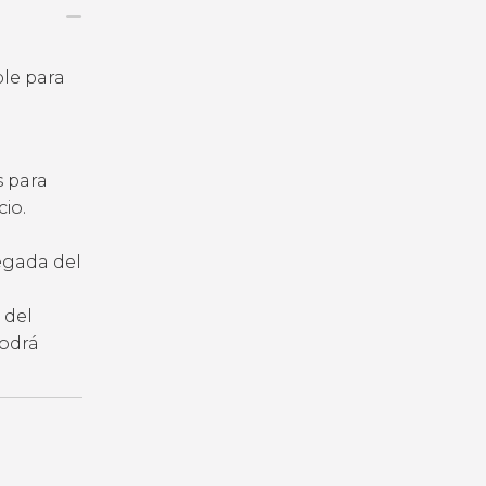
ble para
s para
io.
legada del
 del
podrá