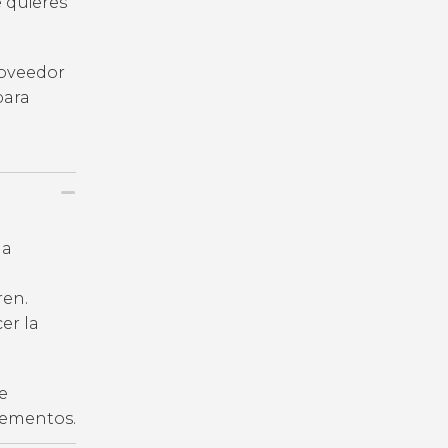
e quieres
roveedor
para
la
ren.
er la
e
plementos.