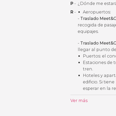
P
-
¿Dónde me estará
R
-
Aeropuertos:
-
Traslado Meet&G
recogida de pasaj
equipajes.
-
Traslado Meet&G
llegar al punto de
Puertos: el con
Estaciones de t
tren.
Hoteles y apart
edificio. Si tie
esperar en la r
Ver más