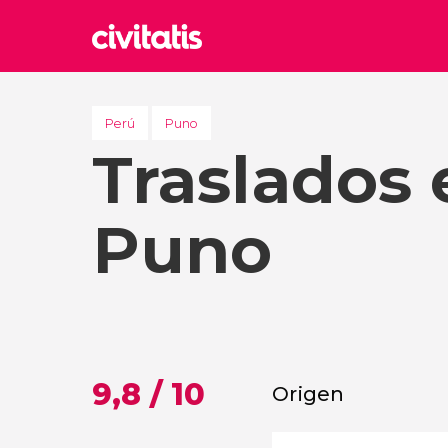
Rom
Italia
Perú
Puno
Traslados 
Lond
Reino 
Edim
Puno
Reino 
Marr
Marrue
Esta
Turquía
9,8 / 10
Origen