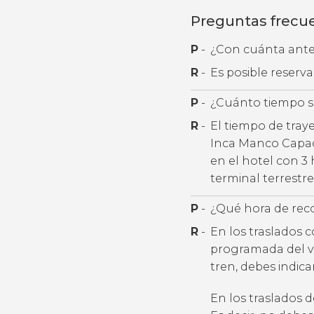
Preguntas frecu
P
-
¿Con cuánta antel
R
-
Es posible reserv
P
-
¿Cuánto tiempo se
R
-
El tiempo de tray
Inca Manco Capac)
en el hotel con 3 
terminal terrestre
P
-
¿Qué hora de rec
R
-
En los traslados 
programada del v
tren, debes indic
En los traslados 