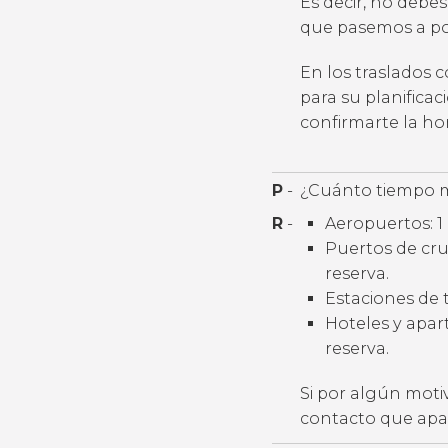
Es decir, no debes
que pasemos a por
En los traslados 
para su planifica
confirmarte la h
P
-
¿Cuánto tiempo m
R
-
Aeropuertos: 1 
Puertos de cruc
reserva.
Estaciones de t
Hoteles y apart
reserva.
Si por algún moti
contacto que apar