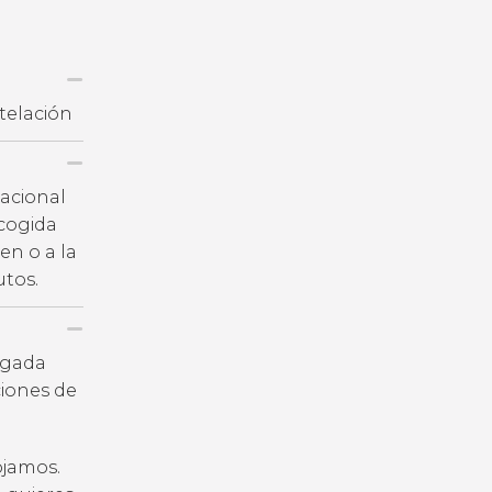
telación
nacional
ecogida
en o a la
utos.
legada
iones de
ojamos.