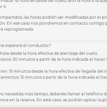
 indicar la hora de salida del vuelo, sino la hora a la qu
 ti.
compartidos, las horas podrán ser modificadas por el p
ción. En ese caso nos pondremos en contacto contigo 
ora reprogramada.
e esperará el conductor?
hora desde la hora efectiva de aterrizaje del vuelo.
eros: 30 minutos a partir de la hora indicada al hacer 
ren: 15 minutos desde la hora efectiva de llegada del t
amentos: 15 minutos a partir de la hora indicada al hac
vo necesitáis más tiempo, deberéis llamar al teléfono d
ece en la reserva. En este caso, se podrán aplicar su