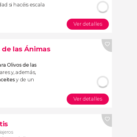
dad si hacéis escala
Ver detalles
os de las Ánimas
ara Olivos de las
ares y, además,
aceites
y de un
Ver detalles
tis
iajeros