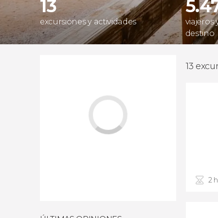
13
5.4
excursiones y actividades
viajeros
destino
13 excu
2 