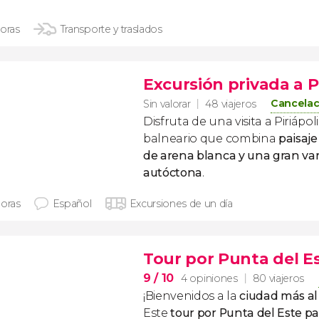
horas
Transporte y traslados
Excursión privada a Pi
Cancelac
Sin valorar
48 viajeros
Disfruta de una visita a Piriápol
balneario que combina
paisaj
de arena blanca y una gran va
autóctona
.
horas
Español
Excursiones de un día
Tour por Punta del E
9
/ 10
4 opiniones
80 viajeros
¡Bienvenidos a la
ciudad más al
Este
tour por Punta del Este pa