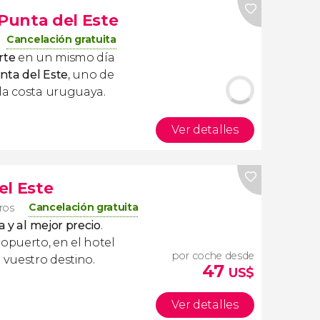
 Punta del Este
Cancelación gratuita
rte
en un mismo día
unta del Este
, uno de
la costa uruguaya.
Ver detalles
el Este
Cancelación gratuita
eros
a y al mejor precio
.
ropuerto, en el hotel
por coche desde
 vuestro destino.
47
US$
Ver detalles