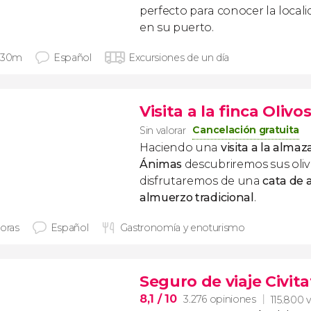
perfecto para conocer la locali
en su puerto.
 30m
Español
Excursiones de un día
Visita a la finca Oliv
Cancelación gratuita
Sin valorar
Haciendo una
visita a la almaz
Ánimas
descubriremos sus oliv
disfrutaremos de una
cata de 
almuerzo tradicional
.
horas
Español
Gastronomía y enoturismo
Seguro de viaje Civita
8,1
/ 10
3.276 opiniones
115.800 v