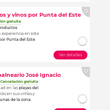
s y vinos por Punta del Este
ión gratuita
productos
a experiencia en este
por Punta del Este
.
Ver detalles
balneario José Ignacio
Cancelación gratuita
dad en las
playas del
arás en sus orillas y
gunas de la zona.