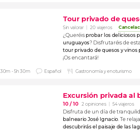
Tour privado de queso
Cancelac
Sin valorar
20 viajeros
¿Queréis
probar los deliciosos 
uruguayos
? Disfrutaréis de est
tour privado de quesos y vinos 
¡Os encantará!
 30m - 5h 30m
Español
Gastronomía y enoturismo
Excursión privada al 
10
/ 10
2 opiniones
54 viajeros
Disfruta de un día de tranquili
balneario José Ignacio
. Te relaj
descubrirás el paisaje de las la