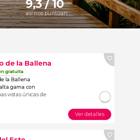
9,3 / 10
así nos puntúan
o de la Ballena
n gratuita
de la Ballena
 alta gama con
as vistas únicas de
Ver detalles
el Este