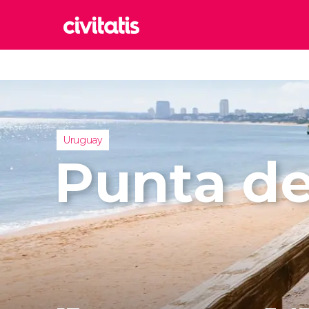
Rom
Italia
Lond
Reino 
Uruguay
Edim
Punta de
Reino 
Marr
Marrue
Esta
Turquía