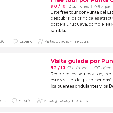
9,8
/ 10
12 opiniones
469 viajero
Este
free tour por Punta del Es
descubrir los principales atract
costera uruguaya, como el
Far
rambla
.
 30m
Español
Visitas guiadas y free tours
Visita guiada por Pun
9,2
/ 10
52 opiniones
597 viajero
Recorred los barrios y playas 
esta visita en la que descubrirá
los puentes ondulantes y los D
horas
Español
Visitas guiadas y free tours