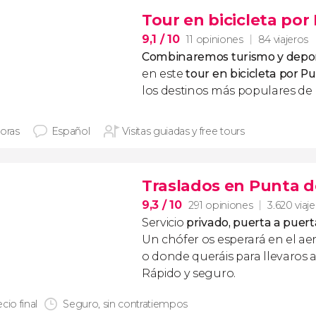
Tour en bicicleta por
9,1
/ 10
11 opiniones
84 viajeros
Combinaremos turismo y depo
en este
tour en bicicleta por P
los destinos más populares de 
horas
Español
Visitas guiadas y free tours
Traslados en Punta d
9,3
/ 10
291 opiniones
3.620 viaj
Servicio
privado, puerta a puert
Un chófer os esperará en el ae
o donde queráis para llevaros a
Rápido y seguro.
cio final
Seguro, sin contratiempos