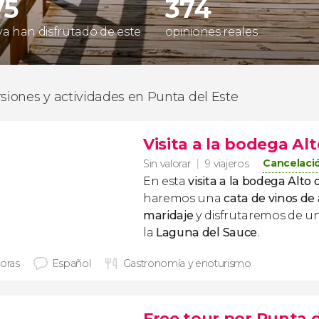
75
374
 ya han disfrutado de este
opiniones reales
rsiones y actividades en Punta del Este
Visita a la bodega Alt
Cancelació
Sin valorar
9 viajeros
En esta
visita a la bodega Alto 
haremos una
cata de vinos de
maridaje
y disfrutaremos de un
la
Laguna del Sauce
.
horas
Español
Gastronomía y enoturismo
Free tour por Punta d