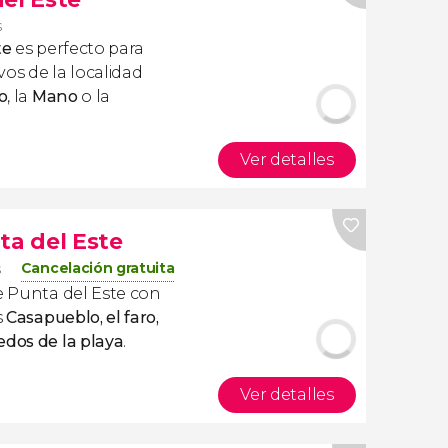
s
te
es perfecto para
ivos de la localidad
o
, la
Mano
o la
Ver detalles
ta del Este
Cancelación gratuita
s
de Punta del Este con
s
Casapueblo, el faro,
edos de la playa
.
Ver detalles