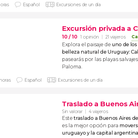
horas
Español
Excursiones de un día
Excursión privada a 
10
/ 10
Ca
1 opinión
21 viajeros
Explora el paisaje de
uno de los
belleza natural de Uruguay: Ca
pasearás por las playas salvaje
Paloma.
 horas
Español
Excursiones de un día
Traslado a Buenos Ai
Sin valorar
4 viajeros
Este
traslado a Buenos Aires d
es la mejor opción para
moverse
uruguayo y la capital argentin