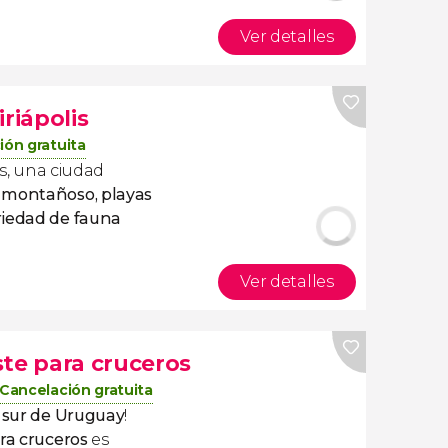
Ver detalles
riápolis
ión gratuita
is, una ciudad
e montañoso, playas
riedad de fauna
Ver detalles
ste para cruceros
Cancelación gratuita
 sur de Uruguay
!
ra cruceros
es