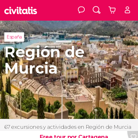
España
Región de
Murcia
67 excursiones y actividades en Región de Murcia
Free tour por Cartagena