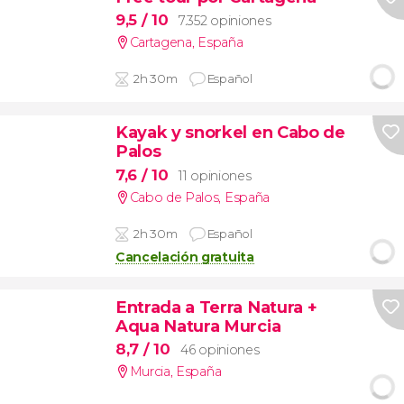
9,5
/ 10
7.352 opiniones
Cartagena
,
España
2h 30m
Español
Kayak y snorkel en Cabo de
Palos
7,6
/ 10
11 opiniones
Cabo de Palos
,
España
2h 30m
Español
Cancelación gratuita
Entrada a Terra Natura +
Aqua Natura Murcia
8,7
/ 10
46 opiniones
Murcia
,
España