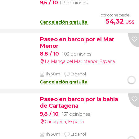
9,5
/ 10
113 opiniones
por coche desde
54,32
Cancelación gratuita
US$
Paseo en barco por el Mar
Menor
8,8
/ 10
103 opiniones
La Manga del Mar Menor
,
España
1h 30m
Español
Cancelación gratuita
Paseo en barco por la bahía
de Cartagena
9,8
/ 10
157 opiniones
Cartagena
,
España
1h 30m
Español