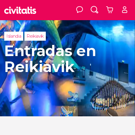
Islandia
Reikiavik
Entradas en
Reikiavik