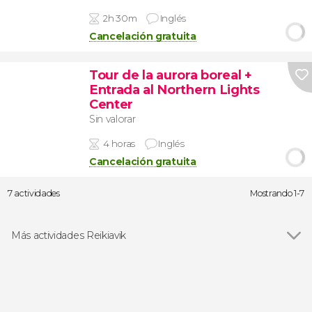
2h 30m
Inglés
Cancelación gratuita
Tour de la aurora boreal +
Entrada al Northern Lights
Center
Sin valorar
4 horas
Inglés
Cancelación gratuita
7 actividades
Mostrando 1-7
Más actividades Reikiavik
Ver todas
Visitas guiadas y free tours
Excursiones de un día
Avistamiento de animales