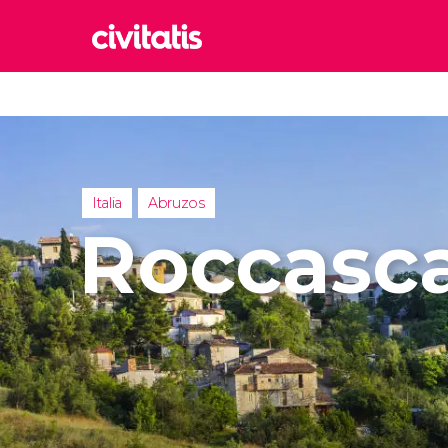
Rom
Italia
Lond
Reino 
Italia
Abruzos
Edim
Roccasc
Reino 
Marr
Marrue
Esta
Turquía