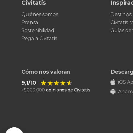
Civitatis
Inspira
Quiénes somos
Destinos
Prensa
Civitatis
Sostenibilidad
Guías de 
Regala Civitatis
Cómo nos valoran
Descarg
★★★★★
★★★★★
iOS A
9,1/10
+
5.000.000
opiniones de Civitatis
Andro