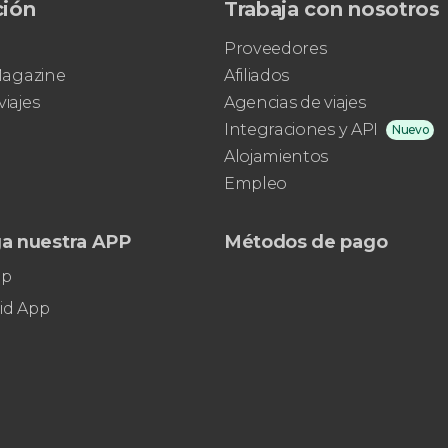
ción
Trabaja con nosotros
Proveedores
 Magazine
Afiliados
viajes
Agencias de viajes
Integraciones y API
Nuevo
Alojamientos
Empleo
a nuestra APP
Métodos de pago
pp
id App