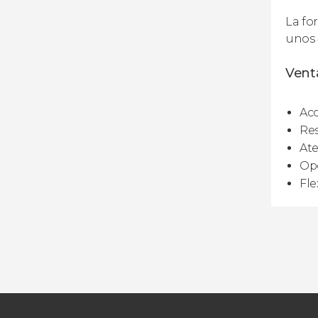
La fo
unos 
Venta
Acc
Res
Ate
Opc
Fle