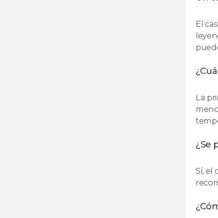
El ca
leyen
puede
¿Cuál
La pr
menos
tempe
¿Se p
Sí, el
recom
¿Cóm