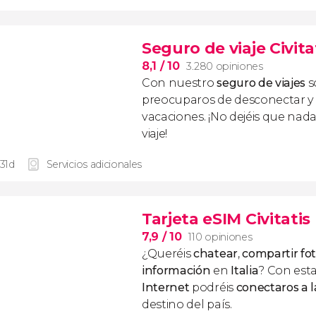
Seguro de viaje Civita
8,1
/ 10
3.280 opiniones
Con nuestro
seguro de viajes
s
preocuparos de desconectar y d
vacaciones. ¡No dejéis que nad
viaje!
 31d
Servicios adicionales
Tarjeta eSIM Civitatis 
7,9
/ 10
110 opiniones
¿Queréis
chatear
,
compartir fo
información
en
Italia
? Con est
Internet
podréis
conectaros a l
destino del país.