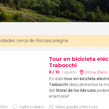
ividades cerca de Roccascalegna
Tour en bicicleta eléc
Trabocchi
8
/ 10
1 opinión
Ortona (31km)
,
En este
tour en bicicleta eléctr
Trabocchi
descubriremos la ma
del
litoral de los Abruzos
pedale
enamorar!
 30m
Inglés e italiano
Visitas guiadas y free tours