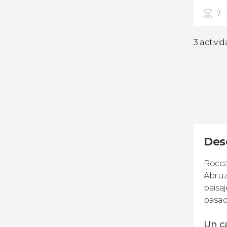
7 -
3 activi
Des
Rocca
Abruz
paisa
pasad
Un ca