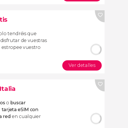
tis
olo tendréis que
isfrutar de vuestras
a estropee vuestro
Ver detalles
Italia
tos
o
buscar
a
tarjeta eSIM con
a red
en cualquier