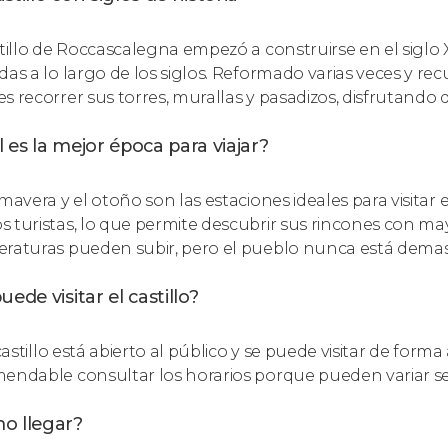
stillo de Roccascalegna empezó a construirse en el siglo X
das a lo largo de los siglos. Reformado varias veces y re
s recorrer sus torres, murallas y pasadizos, disfrutando 
 es la mejor época para viajar?
imavera y el otoño son las estaciones ideales para visitar 
 turistas, lo que permite descubrir sus rincones con may
raturas pueden subir, pero el pueblo nunca está demas
uede visitar el castillo?
 castillo está abierto al público y se puede visitar de for
endable consultar los horarios porque pueden variar s
o llegar?