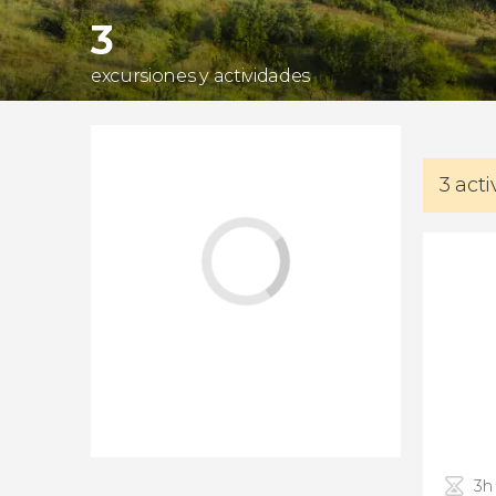
3
excursiones y actividades
3 act
3h