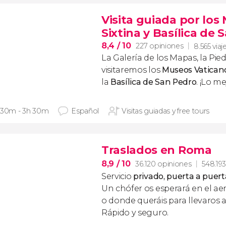
Visita guiada por los
Sixtina y Basílica de
8,4
/ 10
227 opiniones
8.565 viaj
La Galería de los Mapas, la
Pie
visitaremos los
Museos Vatican
la
Basílica de San Pedro
. ¡Lo m
 30m - 3h 30m
Español
Visitas guiadas y free tours
Traslados en Roma
8,9
/ 10
36.120 opiniones
548.193
Servicio
privado, puerta a puert
Un chófer os esperará en el ae
o donde queráis para llevaros a
Rápido y seguro.