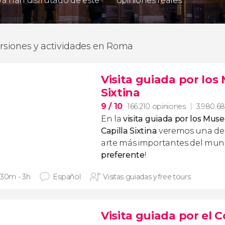
 ya han disfrutado de este
opiniones reales
ursiones y actividades en Roma
Visita guiada por los
Sixtina
9
/ 10
166.210 opiniones
3.980.68
En la
visita guiada por los Muse
Capilla Sixtina
veremos una de 
arte más importantes del mund
preferente
!
 30m - 3h
Español
Visitas guiadas y free tours
Visita guiada por el C