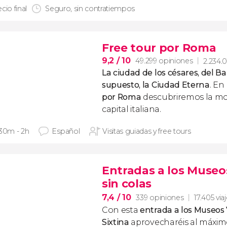
cio final
Seguro, sin contratiempos
Free tour por Roma
9,2
/ 10
49.299 opiniones
2.234.0
La ciudad de los césares, del Ba
supuesto, la Ciudad Eterna
. En
por Roma
descubriremos la m
capital italiana.
 30m - 2h
Español
Visitas guiadas y free tours
Entradas a los Museos
sin colas
7,4
/ 10
339 opiniones
17.405 via
Con esta
entrada a los Museos V
Sixtina
aprovecharéis al máximo