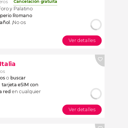
Cancelación gratuita
jeros
Foro y Palatino
mperio Romano
pañol
. ¡No os
Ver detalles
Italia
ros
tos
o
buscar
a
tarjeta eSIM con
a red
en cualquier
Ver detalles