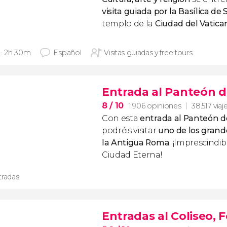
visita guiada por la Basílica de
templo de la
Ciudad del Vatica
 - 2h 30m
Español
Visitas guiadas y free tours
Entrada al Panteón de
8
/ 10
1.906 opiniones
38.517 viaj
Con esta
entrada al Panteón de
podréis visitar
uno de los gran
la Antigua Roma
. ¡Imprescindibl
Ciudad Eterna!
tradas
Entradas al Coliseo, 