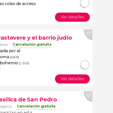
as colas de acceso
.
Ver detalles
rastevere y el barrio judío
Cancelación gratuita
ajeros
uiada por
el
 Roma
para
 bohemio
y sus
.
Ver detalles
Basílica de San Pedro
Cancelación gratuita
viajeros
mezclan en esta