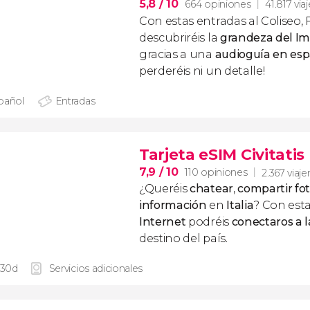
5,8
/ 10
664 opiniones
41.817 via
Con estas entradas al Coliseo, 
descubriréis la
grandeza del I
gracias a una
audioguía en es
perderéis ni un detalle!
pañol
Entradas
Tarjeta eSIM Civitatis 
7,9
/ 10
110 opiniones
2.367 viaje
¿Queréis
chatear
,
compartir fo
información
en
Italia
? Con est
Internet
podréis
conectaros a l
destino del país.
 30d
Servicios adicionales