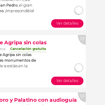
 San Pedro
, el gran
no
. ¡Imprescindible!
Ver detalles
 Agripa sin colas
Cancelación gratuita
eros
 Agripa sin colas
des monumentos de
e si estáis en la
Ver detalles
Foro y Palatino con audioguía