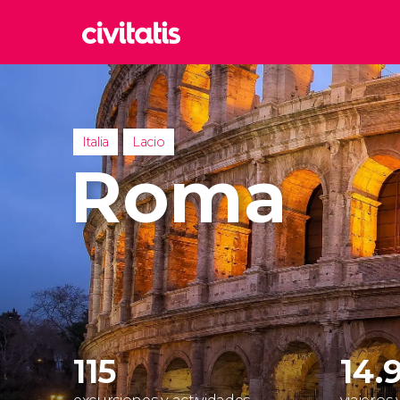
Rom
Italia
Lond
Italia
Lacio
Reino 
Roma
Edim
Reino 
Marr
Marrue
Esta
Turquía
115
14.