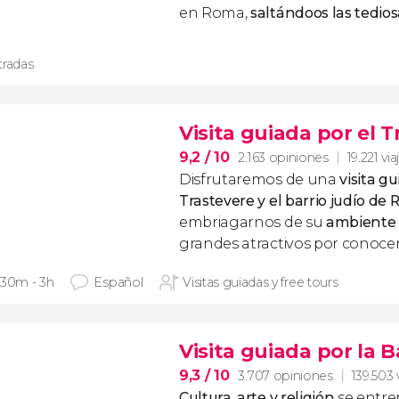
en Roma,
saltándoos las tedios
tradas
Visita guiada por el T
9,2
/ 10
2.163 opiniones
19.221 vi
Disfrutaremos de una
visita g
Trastevere y el barrio judío de
embriagarnos de su
ambiente
grandes atractivos por conocer
 30m - 3h
Español
Visitas guiadas y free tours
Visita guiada por la 
9,3
/ 10
3.707 opiniones
139.503 
Cultura, arte y religión
se entre