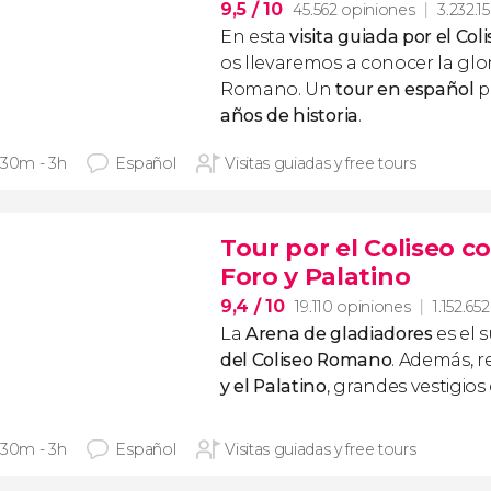
9,5
/ 10
45.562 opiniones
3.232.15
En esta
visita guiada por el Col
os llevaremos a conocer la glor
Romano. Un
tour en español
p
años de historia
.
 30m - 3h
Español
Visitas guiadas y free tours
Tour por el Coliseo co
Foro y Palatino
9,4
/ 10
19.110 opiniones
1.152.652
La
Arena de gladiadores
es el
del Coliseo Romano
. Además, 
y el Palatino
, grandes vestigios
 30m - 3h
Español
Visitas guiadas y free tours