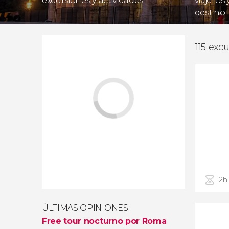
excursiones y actividades
viajeros
destino
115 exc
2h
ÚLTIMAS OPINIONES
Free tour nocturno por Roma