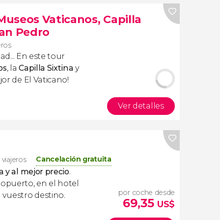
 Museos Vaticanos, Capilla
 San Pedro
eros
dad
... En este tour
os
, la
Capilla Sixtina
y
ejor de El Vaticano!
Ver detalles
Cancelación gratuita
 viajeros
a y al mejor precio
.
ropuerto, en el hotel
por coche desde
 vuestro destino.
69,35
US$