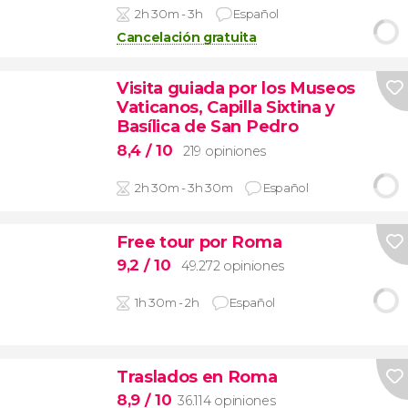
2h 30m - 3h
Español
Cancelación gratuita
Visita guiada por los Museos
Vaticanos, Capilla Sixtina y
Basílica de San Pedro
8,4
/ 10
219 opiniones
2h 30m - 3h 30m
Español
Free tour por Roma
9,2
/ 10
49.272 opiniones
1h 30m - 2h
Español
Traslados en Roma
8,9
/ 10
36.114 opiniones