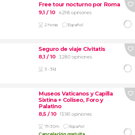
Free tour nocturno por Roma
9,1
/ 10
4.298 opiniones
2 horas
Español
Seguro de viaje Civitatis
8,1
/ 10
3.280 opiniones
3 - 31d
Museos Vaticanos y Capilla
Sixtina + Coliseo, Foro y
Palatino
8,5
/ 10
13.181 opiniones
7h 30m
Español
Cancelación gratuita