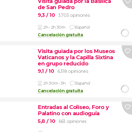
Visita guiada por la Basílica
de San Pedro
9,3
/ 10
3.703 opiniones
2h - 2h 30m
Español
Cancelación gratuita
Visita guiada por los Museos
Vaticanos y la Capilla Sixtina
en grupo reducido
9,1
/ 10
6.318 opiniones
2h 30m - 3h
Español
Cancelación gratuita
Entradas al Coliseo, Foro y
Palatino con audioguía
5,8
/ 10
663 opiniones