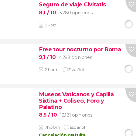
Seguro de viaje Civitatis
8,1
/ 10
3.280 opiniones
3 - 31d
Free tour nocturno por Roma
9,1
/ 10
4.298 opiniones
2 horas
Español
Museos Vaticanos y Capilla
Sixtina + Coliseo, Foro y
Palatino
8,5
/ 10
13.181 opiniones
7h 30m
Español
Cancelación gratuita