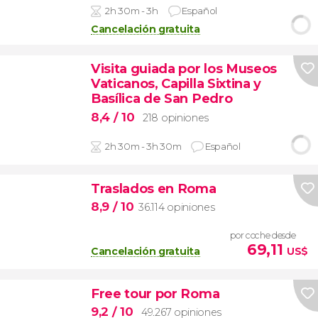
2h 30m - 3h
Español
Cancelación gratuita
Visita guiada por los Museos
Vaticanos, Capilla Sixtina y
Basílica de San Pedro
8,4
/ 10
218 opiniones
2h 30m - 3h 30m
Español
Traslados en Roma
8,9
/ 10
36.114 opiniones
por coche desde
69,11
Cancelación gratuita
US$
Free tour por Roma
9,2
/ 10
49.267 opiniones