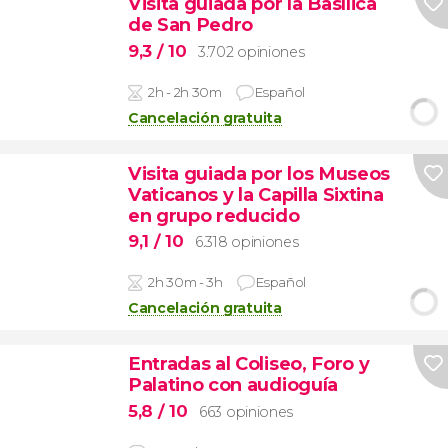
Visita guiada por la Basílica
de San Pedro
9,3
/ 10
3.702 opiniones
2h - 2h 30m
Español
Cancelación gratuita
Visita guiada por los Museos
Vaticanos y la Capilla Sixtina
en grupo reducido
9,1
/ 10
6.318 opiniones
2h 30m - 3h
Español
Cancelación gratuita
Entradas al Coliseo, Foro y
Palatino con audioguía
5,8
/ 10
663 opiniones