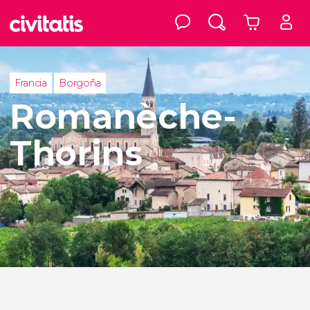
Francia
Borgoña
Romanèche-
Thorins