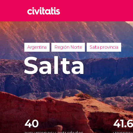
Rom
Italia
Lond
Argentina
Región Norte
Salta provincia
Reino 
Salta
Edim
Reino 
Marr
Marrue
Prag
Repúbl
40
41.