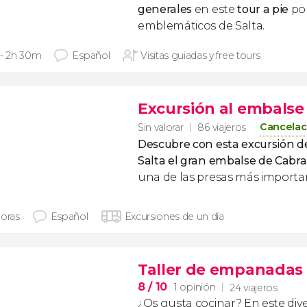
generales
en este
tour a pie
por
emblemáticos de Salta.
 - 2h 30m
Español
Visitas guiadas y free tours
Excursión al embalse
Cancelac
Sin valorar
86 viajeros
Descubre con esta excursión d
Salta el gran embalse de Cabra
una de las presas más importa
horas
Español
Excursiones de un día
Taller de empanadas 
8
/ 10
1 opinión
24 viajeros
¿Os gusta cocinar? En este div