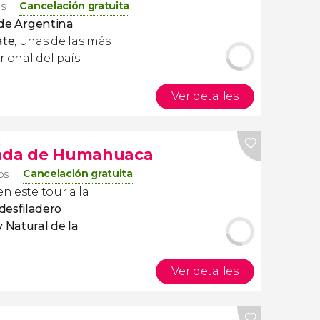
Cancelación gratuita
os
a de Argentina
ate
, unas de las más
ional del país.
Ver detalles
rada de Humahuaca
Cancelación gratuita
ros
en este tour a la
desfiladero
 Natural de la
Ver detalles