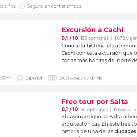
cio final
Seguro, sin contratiempos
Excursión a Cachi
9,1
/ 10
135 opiniones
1.078 viaje
Conoce la historia, el patrimoni
Cachi
con esta excursión que te
zonas más bonitas del norte d
h 30m
Español
Excursiones de un día
Free tour por Salta
8,1
/ 10
511 opiniones
17.654 viaje
El
casco antiguo de Salta
alber
arquitectónicas. En este free 
historia de una de las
ciudades