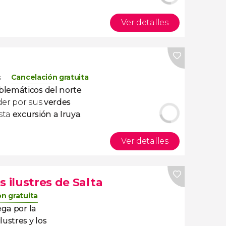
Ver detalles
Cancelación gratuita
s
lemáticos del norte
der por sus
verdes
sta
excursión a Iruya
.
Ver detalles
s ilustres de Salta
n gratuita
ga por la
ustres y los