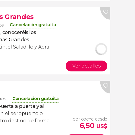
as Grandes
Cancelación gratuita
ros
,
conoceréis los
inas Grandes
.
, el Saladillo y Abra
Ver detalles
Cancelación gratuita
eros
uerta a puerta y al
en el aeropuerto o
por coche desde
stro destino de forma
6,50
US$