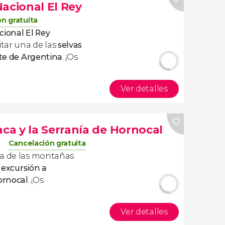
acional El Rey
n gratuita
cional El Rey
itar una de las
selvas
te de Argentina
. ¡Os
Ver detalles
a y la Serranía de Hornocal
Cancelación gratuita
ca de las montañas
a
excursión a
ornocal
. ¡Os
Ver detalles