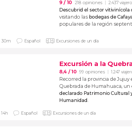
9
/ 10
218 opiniones
2.437 viajer
Descubrid el sector vitivinícol
visitando las
bodegas de Cafay
populares de la región septentr
h 30m
Español
Excursiones de un día
Excursión a la Queb
8,4
/ 10
99 opiniones
1.247 viaje
Recorred la provincia de Jujuy 
Quebrada de Humahuaca, un
declarado Patrimonio Cultural y
Humanidad
.
- 14h
Español
Excursiones de un día