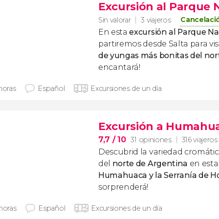
Excursión al Parque N
Cancelació
Sin valorar
3 viajeros
En esta
excursión al Parque Na
partiremos desde Salta para vis
de yungas
más bonitas del
nor
encantará!
horas
Español
Excursiones de un día
Excursión a Humahuac
7,7
/ 10
31 opiniones
316 viajeros
Descubrid la variedad cromáti
del
norte de Argentina
en est
Humahuaca y la Serranía de H
sorprenderá!
 horas
Español
Excursiones de un día