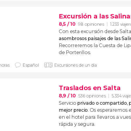
Excursión a las Salin
8,5
/ 10
98 opiniones
1.233 viaje
Con esta excursión desde Salta
asombrosos paisajes de las Sal
Recorreremos la Cuesta de Lipán
de Porterillos.
horas
Español
Excursiones de un día
Traslados en Salta
8,9
/ 10
536 opiniones
5.334 viaj
Servicio
privado o compartido, p
mejor precio
. Os esperaremos 
en el hotel para llevaros a vue
rápida y segura.