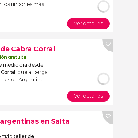
 los rincones más
Ver detalles
 de Cabra Corral
ión gratuita
e medio día desde
 Corral
, que alberga
ntes de Argentina.
Ver detalles
argentinas en Salta
ertido
taller de