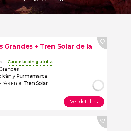
as Grandes + Tren Solar de la
Cancelación gratuita
s
s Grandes
olcán y Purmamarca
,
jaréis en el
Tren Solar
Ver detalles