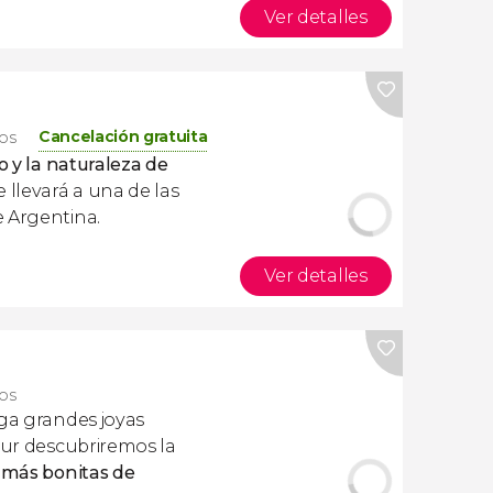
Ver detalles
Cancelación gratuita
ros
o y la naturaleza de
 llevará a una de las
e Argentina.
Ver detalles
ros
ga grandes joyas
tour descubriremos la
 más bonitas de