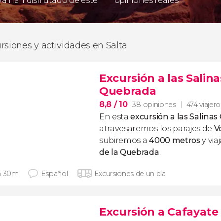
 ya han disfrutado de este
opiniones reales
rsiones y actividades en Salta
Excursión a las Salin
Quebrada
8,8
/ 10
38 opiniones
474 viajero
En esta
excursión a las Salina
atravesaremos los parajes de
V
subiremos a
4000 metros
y via
de la Quebrada
.
h 30m
Español
Excursiones de un día
Excursión a Cafayate