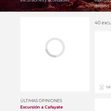
excursiones y actividades
viajeros
destino
40 excu
14
ÚLTIMAS OPINIONES
Excursión a Cafayate