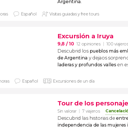
Argentina
.
horas
Español
Visitas guiadas y free tours
Excursión a Iruya
9,8
/ 10
12 opiniones
100 viajero
Descubrid los
pueblos más emb
de Argentina
y dejaos sorpren
laderas y profundos valles
en e
horas
Español
Excursiones de un día
Tour de los personaje
Cancelació
Sin valorar
7 viajeros
Descubrid las historias de
entre
independencia de las mujeres il