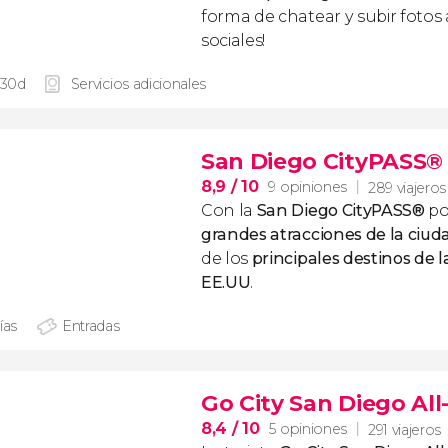
forma de chatear y subir fotos 
sociales!
 30d
Servicios adicionales
San Diego CityPASS®
8,9
/ 10
9 opiniones
289 viajeros
Con la
San Diego
CityPASS
®
pod
grandes atracciones de la ciud
de los
principales destinos de 
EE.UU
.
ías
Entradas
Go City San Diego All
8,4
/ 10
5 opiniones
291 viajeros