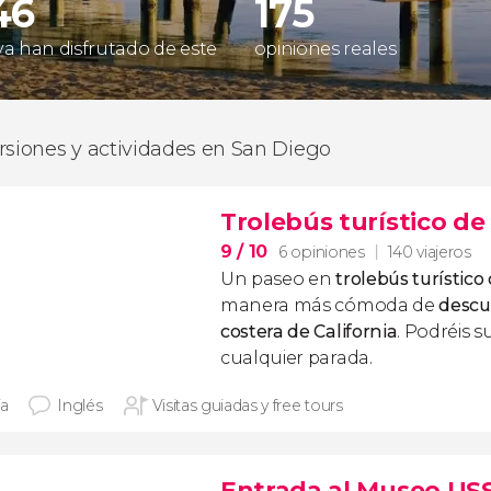
46
175
 ya han disfrutado de este
opiniones reales
rsiones y actividades en San Diego
Trolebús turístico de
9
/ 10
6 opiniones
140 viajeros
Un paseo en
trolebús turístico
manera más cómoda de
descu
costera de California
. Podréis s
cualquier parada.
ía
Inglés
Visitas guiadas y free tours
Entrada al Museo US