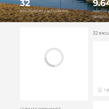
32
9.6
excursiones y actividades
viajeros
destino
32 excu
1 d