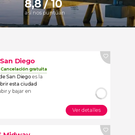
8,8 / 10
así nos puntúan
 San Diego
Cancelación gratuita
 de San Diego
es la
brir esta ciudad
ubir y bajar en
Ver detalles
S Midway