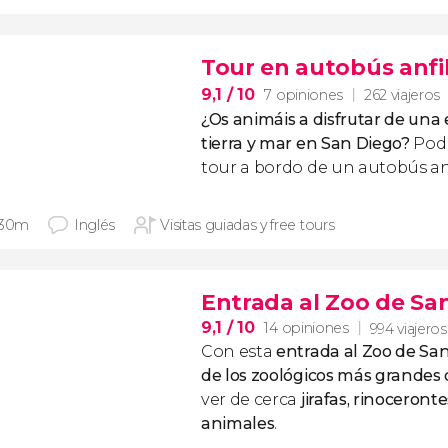
Tour en autobús anfi
9,1
/ 10
7 opiniones
262 viajeros
¿Os animáis a disfrutar de una 
tierra y mar en San Diego?
Podré
tour a bordo de un autobús anf
 30m
Inglés
Visitas guiadas y free tours
Entrada al Zoo de Sa
9,1
/ 10
14 opiniones
994 viajeros
Con esta
entrada al Zoo de Sa
de los zoológicos más grandes
ver de cerca
jirafas, rinoceron
animales
.