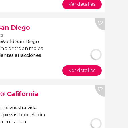
Ver detalles
San Diego
os
aWorld San Diego
ísimo entre animales
dantes atracciones
.
Ver detalles
 California
de vuestra vida
n piezas Lego
. Ahora
la entrada a