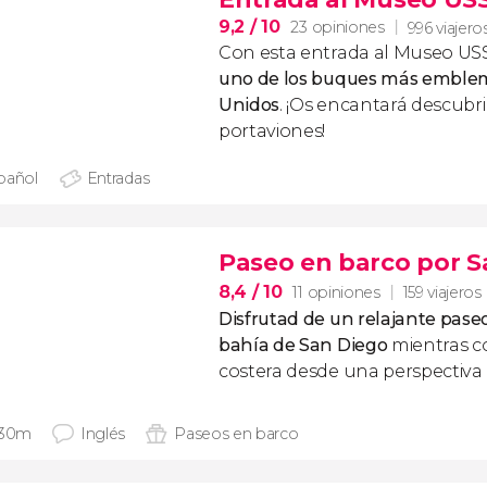
9,2
/ 10
23 opiniones
996 viajero
Con esta entrada al Museo U
uno de los buques más emblem
Unidos
. ¡Os encantará descubri
portaviones!
pañol
Entradas
Paseo en barco por S
8,4
/ 10
11 opiniones
159 viajeros
Disfrutad de un relajante paseo
bahía de San Diego
mientras c
costera desde una perspectiva d
 30m
Inglés
Paseos en barco