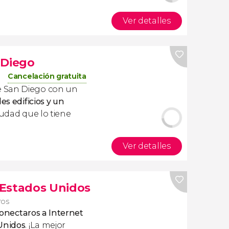
Ver detalles
 Diego
Cancelación gratuita
e San Diego con un
es edificios y un
ciudad que lo tiene
Ver detalles
s Estados Unidos
ros
onectaros a Internet
 Unidos
. ¡La mejor