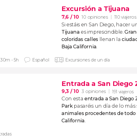
Excursión a Tijuana
7,6
/ 10
10 opiniones
110 viajeros
Si estáis en San Diego, hacer 
Tijuana
es imprescindible.
Gran
coloridas calles
llenan la
ciuda
Baja California
.
 30m - 5h
Español
Excursiones de un día
Entrada a San Diego 
9,3
/ 10
3 opiniones
191 viajeros
Con esta
entrada a San Diego Z
Park
pasaréis un día de lo más
animales procedentes de todo e
California
.
tradas