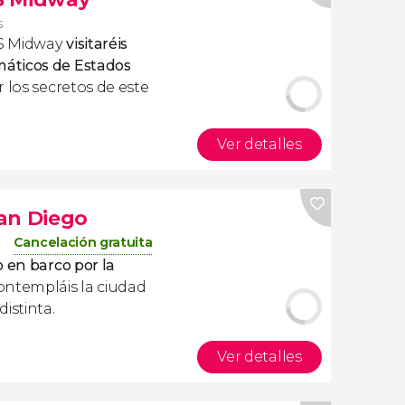
s
SS Midway
visitaréis
áticos de Estados
r los secretos de este
Ver detalles
an Diego
Cancelación gratuita
 en barco por la
ontempláis la ciudad
istinta.
Ver detalles