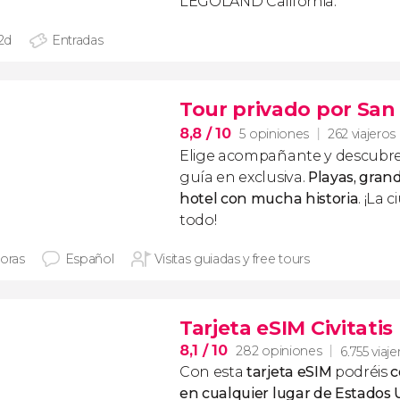
LEGOLAND California.
 2d
Entradas
Tour privado por San
8,8
/ 10
5 opiniones
262 viajeros
Elige acompañante y descubr
guía en exclusiva.
Playas, grand
hotel con mucha historia
. ¡La 
todo!
horas
Español
Visitas guiadas y free tours
Tarjeta eSIM Civitati
8,1
/ 10
282 opiniones
6.755 viaje
Con esta
tarjeta eSIM
podréis
c
en cualquier lugar de Estados