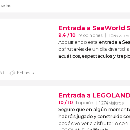
tradas
Entrada a SeaWorld 
9,4
/ 10
19 opiniones
1.056 viajer
Adquiriendo esta
entrada a Se
disfrutaréis de un día divertid
acuáticos, espectáculos y trepi
 2d
Entradas
Entrada a LEGOLAND®
10
/ 10
1 opinión
1.274 viajeros
Seguro que en algún momento 
habréis jugado y construido co
podéis volver a disfrutarlo con 