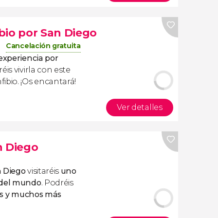
bio por San Diego
Cancelación gratuita
experiencia por
is vivirla con este
ibio. ¡Os encantará!
Ver detalles
n Diego
n Diego
visitaréis
uno
 del mundo
. Podréis
tes y muchos más