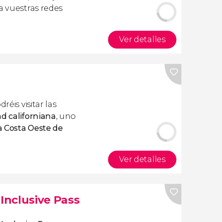
a vuestras redes
Ver detalles
réis visitar las
ad californiana
, uno
la Costa Oeste de
Ver detalles
-Inclusive Pass