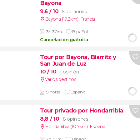
Bayona
9,6
/ 10
5 opiniones
Bayona (19.2km)
,
Francia
3h 30m
Español
Cancelación gratuita
Tour por Bayona, Biarritz y
San Juan de Luz
10
/ 10
1 opinión
Varios destinos
9 horas
Español
Tour privado por Hondarribia
8,8
/ 10
8 opiniones
Hondarribia (10.7km)
,
España
2h 30m
Español