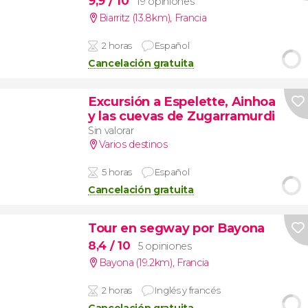
9,9
/ 10
19 opiniones
Biarritz (13.8km)
,
Francia
2 horas
Español
Cancelación gratuita
Excursión a Espelette, Ainhoa
y las cuevas de Zugarramurdi
Sin valorar
Varios destinos
5 horas
Español
Cancelación gratuita
Tour en segway por Bayona
8,4
/ 10
5 opiniones
Bayona (19.2km)
,
Francia
2 horas
Inglés y francés