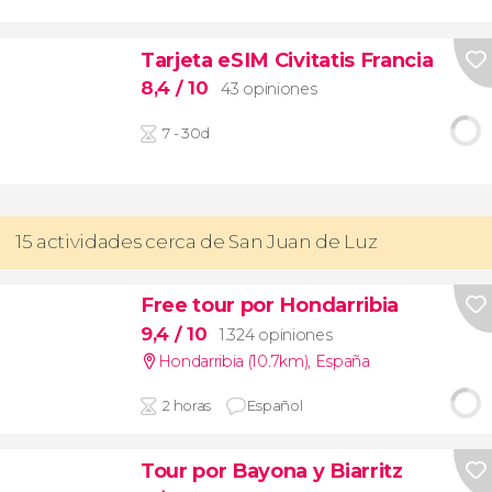
Tarjeta eSIM Civitatis Francia
8,4
/ 10
43 opiniones
7 - 30d
15 actividades cerca de San Juan de Luz
Free tour por Hondarribia
9,4
/ 10
1.324 opiniones
Hondarribia (10.7km)
,
España
2 horas
Español
Tour por Bayona y Biarritz