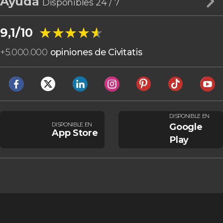
Ayuda
Disponibles 24 / 7
★★★★★
★★★★★
9,1/10
+
5.000.000
opiniones de Civitatis
DISPONIBLE EN
DISPONIBLE EN
Google
App Store
Play