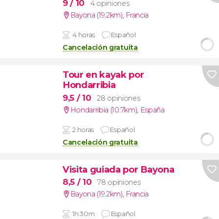
9
/ 10
4 opiniones
Bayona (19.2km)
,
Francia
4 horas
Español
Cancelación gratuita
Tour en kayak por
Hondarribia
9,5
/ 10
28 opiniones
Hondarribia (10.7km)
,
España
2 horas
Español
Cancelación gratuita
Visita guiada por Bayona
8,5
/ 10
78 opiniones
Bayona (19.2km)
,
Francia
1h 30m
Español