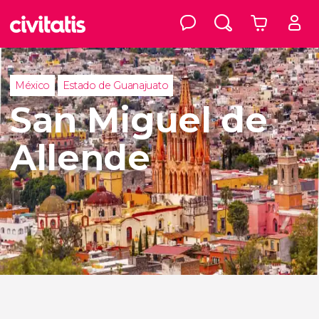
México
Estado de Guanajuato
San Miguel de
Allende