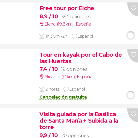
Free tour por Elche
8,9
/ 10
394 opiniones
Elche (19.8km)
,
España
1h 30m - 2h
Español
Tour en kayak por el Cabo de
las Huertas
7,4
/ 10
19 opiniones
Alicante (14km)
,
España
2 horas
Español
Cancelación gratuita
Visita guiada por la Basílica
de Santa María + Subida a la
torre
9,9
/ 10
20 opiniones