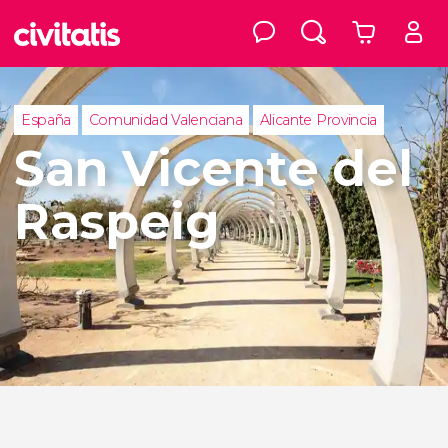
España
Comunidad Valenciana
Alicante Provincia
San Vicente del
Raspeig