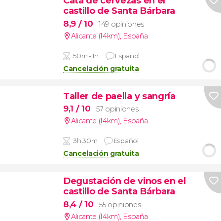
Cata de cervezas en el
castillo de Santa Bárbara
8,9
/ 10
149 opiniones
Alicante (14km)
,
España
50m - 1h
Español
Cancelación gratuita
Taller de paella y sangría
9,1
/ 10
57 opiniones
Alicante (14km)
,
España
3h 30m
Español
Cancelación gratuita
Degustación de vinos en el
castillo de Santa Bárbara
8,4
/ 10
55 opiniones
Alicante (14km)
,
España