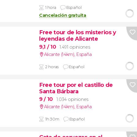
1 hora
Español
Cancelación gratuita
Free tour de los misterios y
leyendas de Alicante
9,1
/ 10
1.491 opiniones
Alicante (14km)
,
España
2 horas
Español
Free tour por el castillo de
Santa Bárbara
9
/ 10
1.034 opiniones
Alicante (14km)
,
España
1h 30m
Español