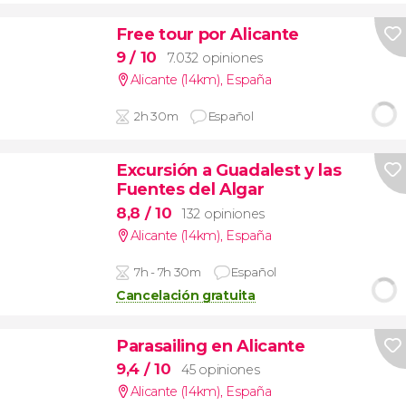
Free tour por Alicante
9
/ 10
7.032 opiniones
Alicante (14km)
,
España
2h 30m
Español
Excursión a Guadalest y las
Fuentes del Algar
8,8
/ 10
132 opiniones
Alicante (14km)
,
España
7h - 7h 30m
Español
Cancelación gratuita
Parasailing en Alicante
9,4
/ 10
45 opiniones
Alicante (14km)
,
España