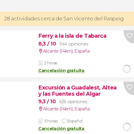
28 actividades cerca de San Vicente del Raspeig
Ferry a la isla de Tabarca
8,3
/ 10
944 opiniones
Alicante (14km)
,
España
2 horas
Cancelación gratuita
Excursión a Guadalest, Altea
y las Fuentes del Algar
9,3
/ 10
626 opiniones
Alicante (14km)
,
España
11 horas
Español
Cancelación gratuita