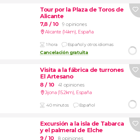
Tour por la Plaza de Toros de
Alicante
7,8
/ 10
9 opiniones
Alicante (14km)
,
España
1 hora
Español y otros idiomas
Cancelación gratuita
Visita a la fábrica de turrones
El Artesano
8
/ 10
41 opiniones
Jijona (15.2km)
,
España
40 minutos
Español
Excursión a la isla de Tabarca
y el palmeral de Elche
9
/ 10
8 opiniones