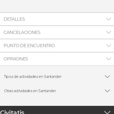
DETALLES
CANCELACIONES
PUNTO DE ENCUENTRO
OPINIONES
Tipos de actividades en Santander
Ver todas
Visitas guiadas y free tours
Free Tour
Otras actividades en Santander
Excursiones de un día
Ver todas
Paseo en barco por la bahía de Santander
Descenso del Pas en canoa
Autobús turístico de Santander + Tren turístico
Civitatis