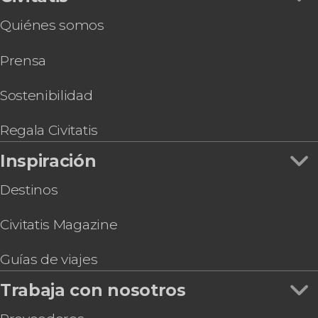
de la Magdalena
Quiénes somos
Tour en kayak por la bahía de Santander
Visita guiada por la catedral de Santander
Prensa
Senderismo por la Costa Quebrada
Sostenibilidad
Regala Civitatis
Inspiración
Destinos
Civitatis Magazine
Guías de viajes
Trabaja con nosotros