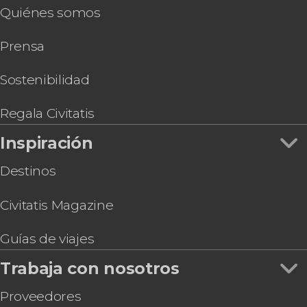
Quiénes somos
Tarjeta eSIM Civitatis España
Tarjeta eSIM Civitatis México
Prensa
Tarjeta eSIM Civitatis Japón
Tarjeta eSIM Civitatis Colombia
Tarjeta eSIM Civitatis Italia
Sostenibilidad
Tarjeta eSIM Civitatis Tailandia
Regala Civitatis
Inspiración
Destinos
Civitatis Magazine
Guías de viajes
Trabaja con nosotros
Proveedores