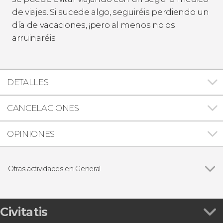
de viajes. Si sucede algo, seguiréis perdiendo un
día de vacaciones, ¡pero al menos no os
arruinaréis!
DETALLES
CANCELACIONES
OPINIONES
Otras actividades en General
Ver todas
Tarjeta eSIM Civitatis Europa
Tarjeta eSIM Civitatis Estados Unidos
Tarjeta eSIM Civitatis Marruecos
Civitatis
Tarjeta eSIM Civitatis Turquía