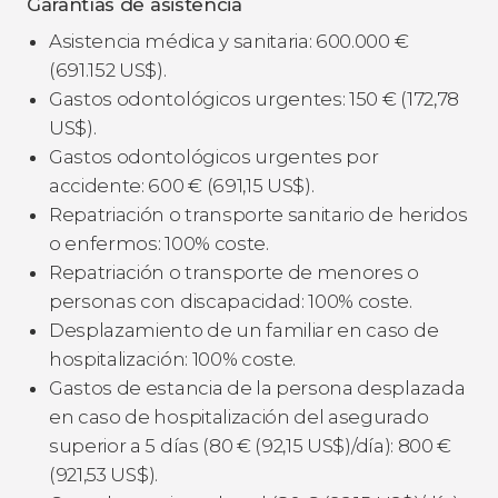
Garantías de asistencia
Asistencia médica y sanitaria: 600.000
€
(691.152
US$
).
Gastos odontológicos urgentes: 150
€
(172,78
US$
).
Gastos odontológicos urgentes por
accidente: 600
€
(691,15
US$
).
Repatriación o transporte sanitario de heridos
o enfermos: 100% coste.
Repatriación o transporte de menores o
personas con discapacidad: 100% coste.
Desplazamiento de un familiar en caso de
hospitalización: 100% coste.
Gastos de estancia de la persona desplazada
en caso de hospitalización del asegurado
superior a 5 días (80
€
(92,15
US$
)/día): 800
€
(921,53
US$
).