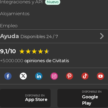
Integraciones y API
Nuevo
Alojamientos
Empleo
Ayuda
Disponibles 24 / 7
★★★★★
★★★★★
9,1/10
+
5.000.000
opiniones de Civitatis
DISPONIBLE EN
DISPONIBLE EN
Google
App Store
Play