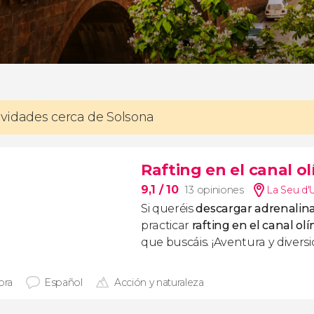
tividades cerca de Solsona
Rafting en el canal o
9,1
/ 10
13 opiniones
La Seu d'U
Si queréis
descargar adrenalina
practicar
rafting en el canal ol
que buscáis. ¡Aventura y diversi
ora
Español
Acción y naturaleza