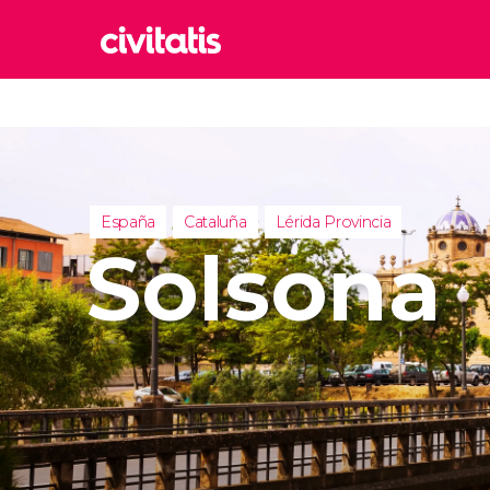
Rom
Italia
Lond
Reino 
España
Cataluña
Lérida Provincia
Edim
Solsona
Reino 
Marr
Marrue
Esta
Turquía