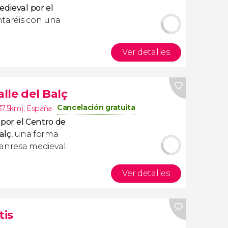
edieval por el
ontaréis con una
Ver detalles
alle del Balç
Cancelación gratuita
37.5km)
,
España
r por el Centro de
alç
, una forma
Manresa medieval.
Ver detalles
tis