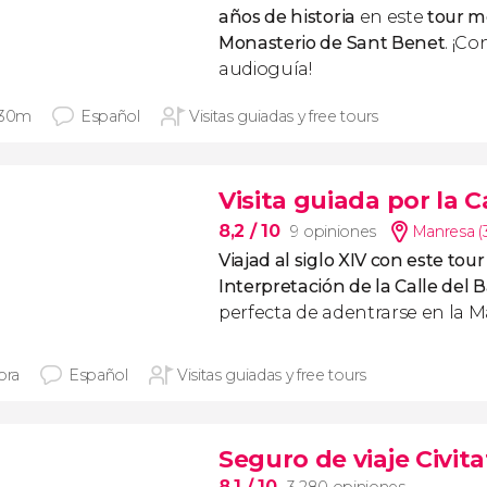
años de historia
en este
tour m
Monasterio de Sant Benet
. ¡C
audioguía!
 30m
Español
Visitas guiadas y free tours
Visita guiada por la C
8,2
/ 10
9 opiniones
Manresa (
Viajad al siglo XIV con este tou
Interpretación de la Calle del B
perfecta de adentrarse en la 
ora
Español
Visitas guiadas y free tours
Seguro de viaje Civita
8,1
/ 10