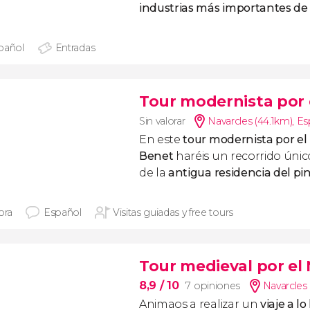
industrias más importantes de
pañol
Entradas
Tour modernista por 
Sin valorar
Navarcles (44.1km)
,
Es
En este
tour modernista por el
Benet
haréis un recorrido únic
de la
antigua residencia del p
ora
Español
Visitas guiadas y free tours
Tour medieval por el
8,9
/ 10
7 opiniones
Navarcles 
Animaos a realizar un
viaje a l