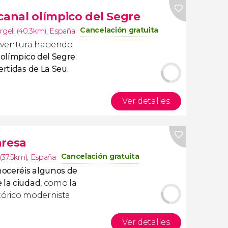
canal olímpico del Segre
Cancelación gratuita
rgell (40.3km)
,
España
 aventura haciendo
 olímpico del Segre
.
ertidas de La Seu
Ver detalles
nresa
Cancelación gratuita
(37.5km)
,
España
oceréis algunos de
 la ciudad
, como la
stórico modernista.
Ver detalles