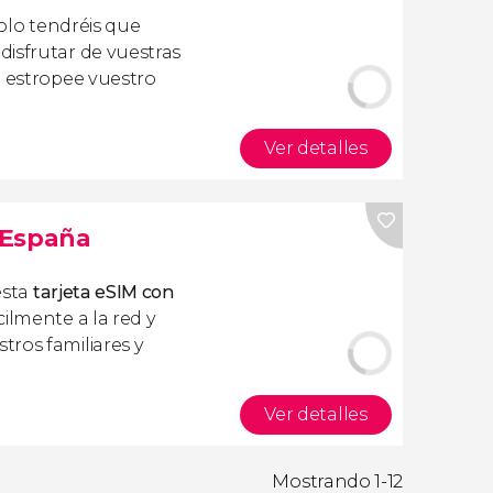
olo tendréis que
isfrutar de vuestras
a estropee vuestro
Ver detalles
s España
esta
tarjeta eSIM con
ilmente a la red y
ros familiares y
Ver detalles
Mostrando 1-12