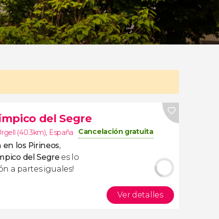
límpico del Segre
Cancelación gratuita
rgell (40.3km)
,
España
 en los Pirineos
,
ímpico del Segre
es lo
ón a partes iguales!
Ver detalles