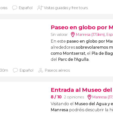
horas
Español
Visitas guiadas y free tours
Paseo en globo por 
Sin valorar
Manresa (37.5km)
,
Esp
En este
paseo en globo por Ma
alrededores
sobrevolaremos m
como Montserrat
, el
Pla de Bag
del
Parc de l'Agulla
.
 30m
Español
Paseos aéreos
Entrada al Museo del 
8
/ 10
2 opiniones
Manresa (37
Visitando el
Museo del Agua y el
Manresa
podréis descubrir la h