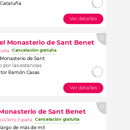
 Cataluña
.
Ver detalles
el Monasterio de Sant Benet
Cancelación gratuita
paña
 Monasterio de Sant
o por las estancias
intor Ramón Casas
.
Ver detalles
 Monasterio de Sant Benet
Cancelación gratuita
(44.1km)
,
España
o largo de más de mil