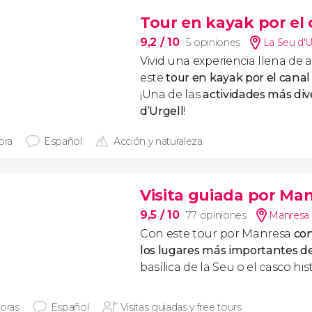
Tour en kayak por el 
9,2
/ 10
5 opiniones
La Seu d'U
Vivid una experiencia llena de
este
tour en kayak por el canal
¡Una de las
actividades más div
d’Urgell
!
ora
Español
Acción y naturaleza
Visita guiada por Ma
9,5
/ 10
77 opiniones
Manresa 
Con este tour por Manresa
con
los lugares más importantes de
basílica de la Seu o el casco hi
horas
Español
Visitas guiadas y free tours