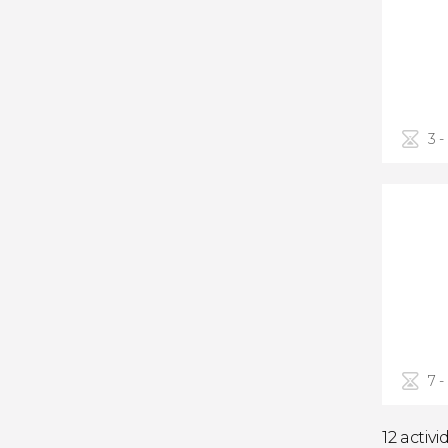
3 -
7 -
12 activ