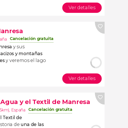
Ver detalles
Manresa
Cancelación gratuita
aña
nresa
y sus
acizos y montañas
es
y veremos el lago
Ver detalles
Agua y el Textil de Manresa
Cancelación gratuita
.5km)
,
España
 Textil de
istoria de
una de las