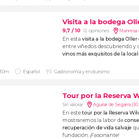
Visita a la bodega Oll
9,7
/ 10
12 opiniones
Manresa 
En esta
visita a la bodega Oller
entre viñedos descubriendo y 
vinos más exquisitos de la loc
 30m
Español
Gastronomía y enoturismo
Tour por la Reserva W
Sin valorar
Aguilar de Segarra (3
En este
tour por la Reserva Wil
mostraremos la labor de
conse
recuperación de vida salvaje
que
fundación. ¡Fascinante!