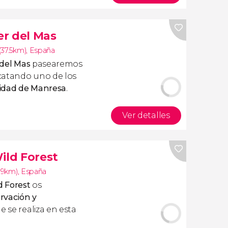
er del Mas
(37.5km)
,
España
 del Mas
pasearemos
catando uno de los
alidad de Manresa
.
Ver detalles
ild Forest
0.9km)
,
España
d Forest
os
rvación y
 se realiza en esta