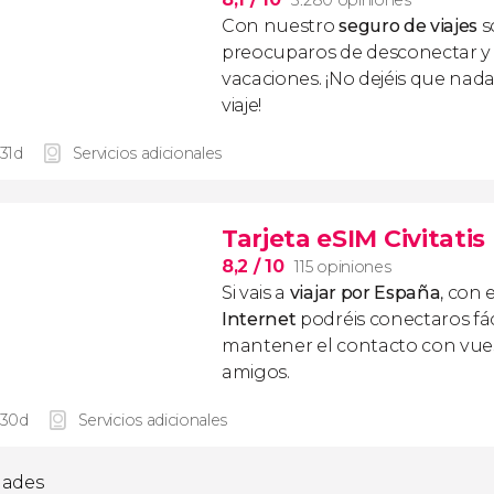
3.280 opiniones
Con nuestro
seguro de viajes
s
preocuparos de desconectar y d
vacaciones. ¡No dejéis que nad
viaje!
 31d
Servicios adicionales
Tarjeta eSIM Civitati
8,2
/ 10
115 opiniones
Si vais a
viajar por España
, con 
Internet
podréis conectaros fác
mantener el contacto con vuest
amigos.
 30d
Servicios adicionales
idades