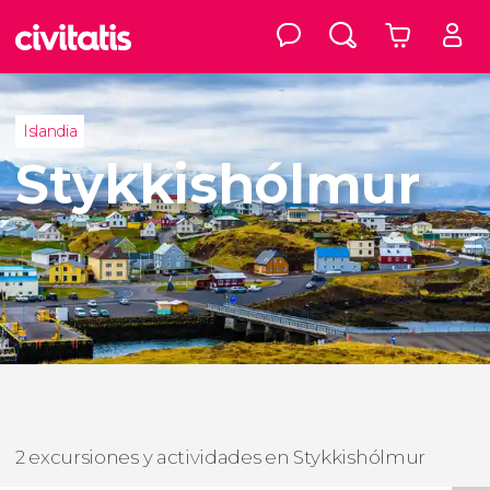
Islandia
Stykkishólmur
2 excursiones y actividades en Stykkishólmur