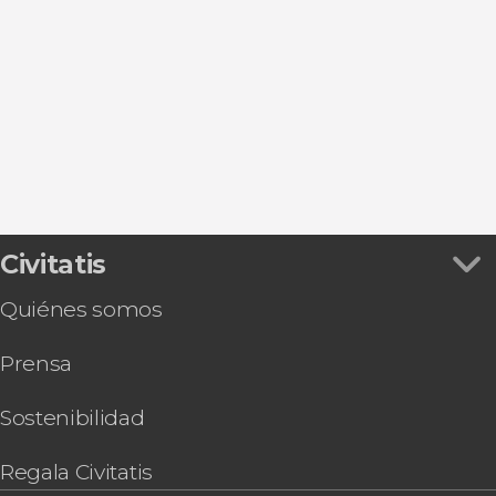
Ver todas
Visitas guiadas y free tours
Excursiones de un día
Senderismo / Trekking
Civitatis
Quiénes somos
Prensa
Sostenibilidad
Regala Civitatis