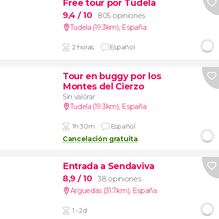
Free tour por Tudela
9,4
/ 10
805 opiniones
Tudela (19.3km)
,
España
2 horas
Español
Tour en buggy por los
Montes del Cierzo
Sin valorar
Tudela (19.3km)
,
España
1h 30m
Español
Cancelación gratuita
Entrada a Sendaviva
8,9
/ 10
38 opiniones
Arguedas (31.7km)
,
España
1 - 2d