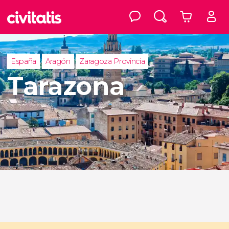
España
Aragón
Zaragoza Provincia
Tarazona