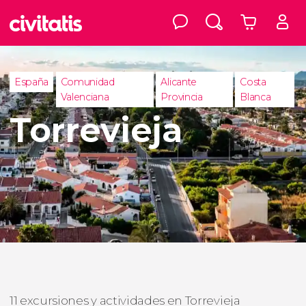
España
Comunidad
Alicante
Costa
Valenciana
Provincia
Blanca
Torrevieja
11 excursiones y actividades en Torrevieja