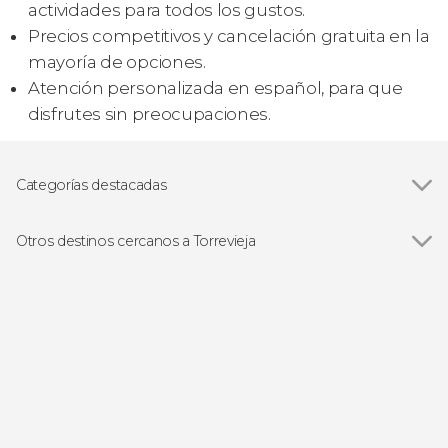
actividades para todos los gustos.
Precios competitivos y cancelación gratuita en la
mayoría de opciones.
Atención personalizada en español, para que
disfrutes sin preocupaciones.
Categorías destacadas
Paseos en barco
Otros destinos cercanos a Torrevieja
Ver todas
San Pedro del Pinatar
Guardamar del Segura
Alicante
Cartagena
Murcia