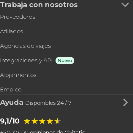
Trabaja con nosotros
Proveedores
Afiliados
Agencias de viajes
Integraciones y API
Nuevo
Alojamientos
Empleo
Ayuda
Disponibles 24 / 7
★★★★★
★★★★★
9,1/10
+
5.000.000
opiniones de Civitatis