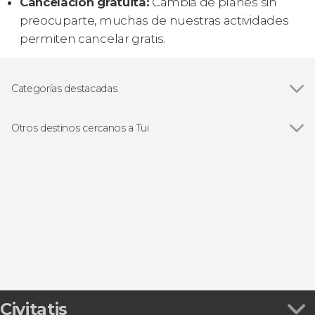
Cancelación gratuita:
Cambia de planes sin
preocuparte, muchas de nuestras actividades
permiten cancelar gratis.
Categorías destacadas
Visitas guiadas y free tours
Otros destinos cercanos a Tui
Ver todas
Salceda de Caselas
Vigo
Sangenjo
Pontevedra
Combarro
Civitatis