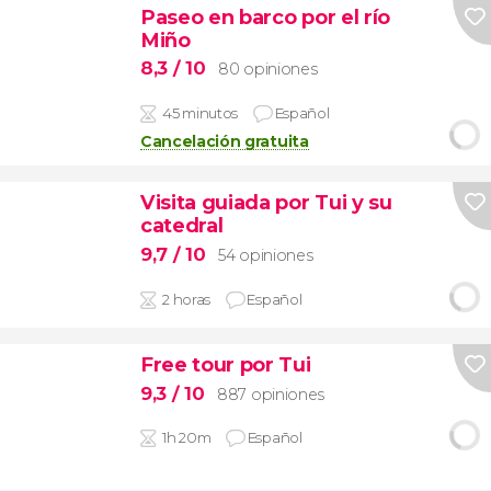
Paseo en barco por el río
Miño
8,3
/ 10
80 opiniones
45 minutos
Español
Cancelación gratuita
Visita guiada por Tui y su
catedral
9,7
/ 10
54 opiniones
2 horas
Español
Free tour por Tui
9,3
/ 10
887 opiniones
1h 20m
Español