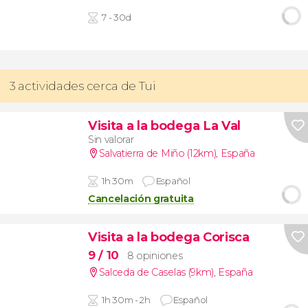
7 - 30d
3 actividades cerca de Tui
Visita a la bodega La Val
Sin valorar
Salvatierra de Miño (12km)
,
España
1h 30m
Español
Cancelación gratuita
Visita a la bodega Corisca
9
/ 10
8 opiniones
Salceda de Caselas (9km)
,
España
1h 30m - 2h
Español