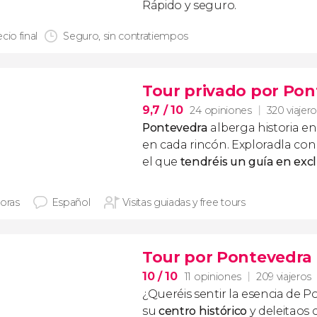
Rápido y seguro.
cio final
Seguro, sin contratiempos
Tour privado por Pon
9,7
/ 10
24 opiniones
320 viajer
Pontevedra
alberga historia 
en cada rincón. Exploradla co
el que
tendréis un guía en exc
horas
Español
Visitas guiadas y free tours
Tour por Pontevedra 
10
/ 10
11 opiniones
209 viajeros
¿Queréis sentir la esencia de 
su
centro histórico
y deleitaos