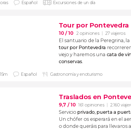
horas
Español
Excursiones de un día
Tour por Pontevedra 
10
/ 10
2 opiniones
27 viajeros
El santuario de la Peregrina, la
tour por Pontevedra
recorrerem
viejo y haremos una
cata de vi
conservas
.
 15m
Español
Gastronomía y enoturismo
Traslados en Pontev
9,7
/ 10
161 opiniones
2.160 viaje
Servicio
privado, puerta a puert
Un chófer os esperará en el ae
o donde queráis para llevaros a