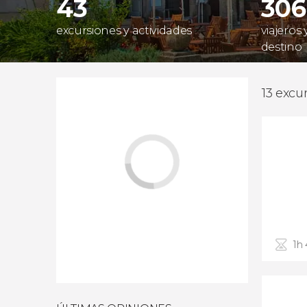
43
306
excursiones y actividades
viajeros
destino
13 excu
1h