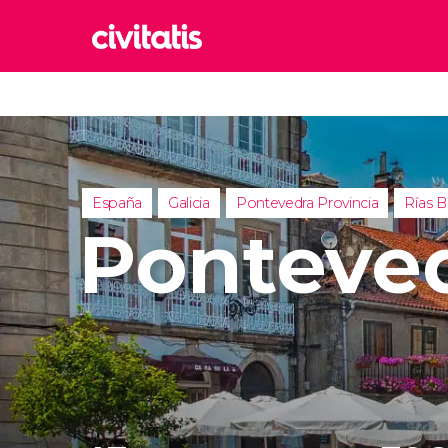
Rom
Italia
Lond
Reino 
España
Galicia
Pontevedra Provincia
Rías B
Edim
Ponteve
Reino 
Marr
Marrue
Esta
Turquía