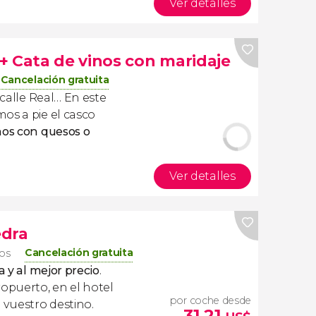
Ver detalles
+ Cata de vinos con maridaje
Cancelación gratuita
 calle Real… En este
os a pie el casco
nos con quesos o
Ver detalles
edra
Cancelación gratuita
ros
a y al mejor precio
.
ropuerto, en el hotel
por coche desde
 vuestro destino.
31,21