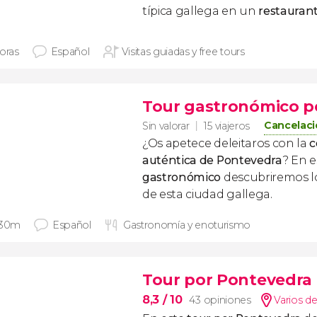
típica gallega en un
restaurant
horas
Español
Visitas guiadas y free tours
Tour gastronómico p
Cancelaci
Sin valorar
15 viajeros
¿Os apetece deleitaros con la
c
auténtica de Pontevedra
? En 
gastronómico
descubriremos lo
de esta ciudad gallega.
 30m
Español
Gastronomía y enoturismo
Tour por Pontevedra 
8,3
/ 10
43 opiniones
Varios de