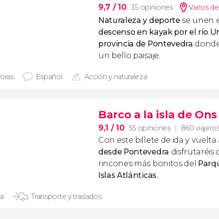
9,7
/ 10
35 opiniones
Varios de
Naturaleza y deporte
se unen e
descenso en kayak por el río U
provincia de Pontevedra
donde
un bello paisaje.
horas
Español
Acción y naturaleza
Barco a la isla de Ons
9,1
/ 10
55 opiniones
860 viajero
Con este billete de ida y vuelta 
desde Pontevedra
disfrutaréis 
rincones más bonitos del
Parqu
Islas Atlánticas
.
ía
Transporte y traslados