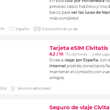
En este
tour por Pontevedra
de
precioso casco histórico y nos
barco para
ver las luces de Nav
más completo!
 9h
Español
Excursiones de un día
Tarjeta eSIM Civitati
8,2
/ 10
115 opiniones
3.886 viaje
Si vais a
viajar por España
, con 
Internet
podréis conectaros fác
mantener el contacto con vuest
amigos.
 30d
Servicios adicionales
Seguro de viaje Civita