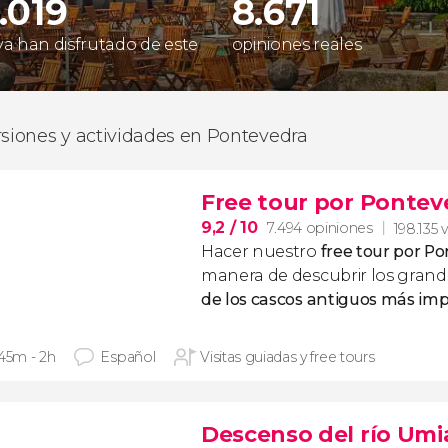
.019
8.671
 ya han disfrutado de este
opiniones reales
rsiones y actividades en Pontevedra
Free tour por Pontev
9,2
/ 10
7.494 opiniones
198.135 
Hacer nuestro
free tour por P
manera de descubrir los gran
de los cascos antiguos más imp
 45m - 2h
Español
Visitas guiadas y free tours
Descenso del río Umi