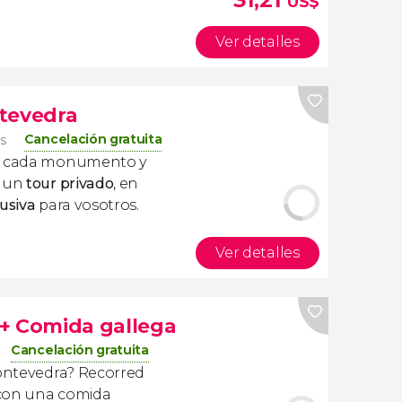
US$
Ver detalles
tevedra
Cancelación gratuita
os
en cada monumento y
n un
tour privado
, en
lusiva
para vosotros.
Ver detalles
+ Comida gallega
Cancelación gratuita
Pontevedra? Recorred
 con una comida