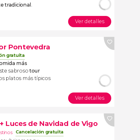
e tradicional
.
Ver detalles
or Pontevedra
ón gratuita
omida más
este sabroso
tour
s platos más típicos
Ver detalles
+ Luces de Navidad de Vigo
Cancelación gratuita
stinos