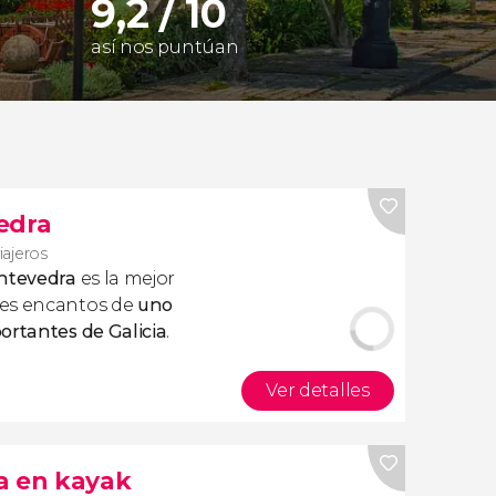
9,2 / 10
así nos puntúan
edra
viajeros
ontevedra
es la mejor
des encantos de
uno
ortantes de Galicia
.
Ver detalles
a en kayak