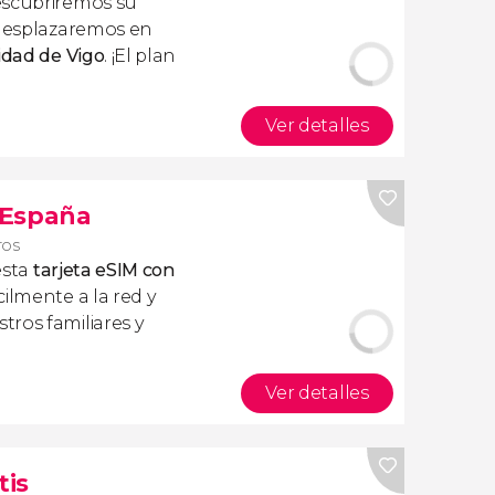
scubriremos su
 desplazaremos en
idad de Vigo
. ¡El plan
Ver detalles
s España
ros
esta
tarjeta eSIM con
ilmente a la red y
ros familiares y
Ver detalles
tis