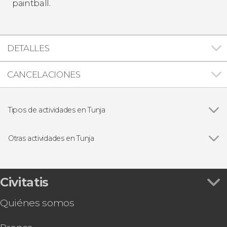
paintball.
DETALLES
CANCELACIONES
Tipos de actividades en Tunja
Ver todas
Excursiones de un día
Visitas guiadas y free tours
Otras actividades en Tunja
Ver todas
Tour por las iglesias de Tunja
Tour por los museos de Tunja
Tour en bicicleta por Tunja
Civitatis
Quiénes somos