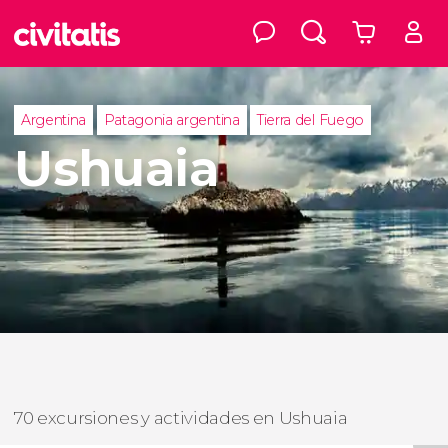
Argentina
Patagonia argentina
Tierra del Fuego
Ushuaia
70 excursiones y actividades en Ushuaia