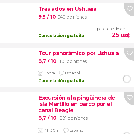
Traslados en Ushuaia
9,5
/ 10
540 opiniones
por coche desde
25
Cancelación gratuita
US$
Tour panorámico por Ushuaia
8,7
/ 10
101 opiniones
1 hora
Español
Cancelación gratuita
Excursión a la pingüinera de
isla Martillo en barco por el
canal Beagle
8,7
/ 10
281 opiniones
4h 30m
Español