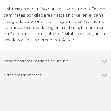
Ushuaia es el paraíso para los aventureros. Desde
caminatas por glaciares hasta snorkel en el canal
Beagle, las opciones son muy variadas. Asimismo,
se puede explorar la región a caballo, hacer rutas
en 4x4 como las que ofrece Civitatis, o navegar en
kayak por aguas cercanas al Ártico.
Otras atracciones de interés en Ushuaia
Canal Beagle
Categorías destacadas
Ver todas
Visitas guiadas y free tours
Excursiones de un día
Paseos en barco
Senderismo / Trekking
4x4