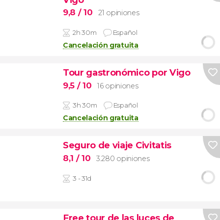
9,8
/ 10
21 opiniones
2h 30m
Español
Cancelación gratuita
Tour gastronómico por Vigo
9,5
/ 10
16 opiniones
3h 30m
Español
Cancelación gratuita
Seguro de viaje Civitatis
8,1
/ 10
3.280 opiniones
3 - 31d
Free tour de las luces de