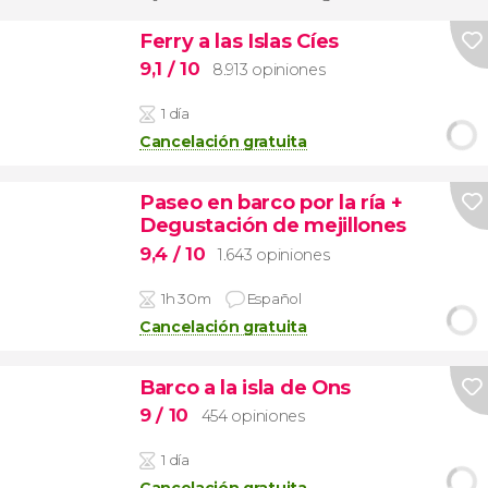
Ferry a las Islas Cíes
9,1
/ 10
8.913 opiniones
1 día
Cancelación gratuita
Paseo en barco por la ría +
Degustación de mejillones
9,4
/ 10
1.643 opiniones
1h 30m
Español
Cancelación gratuita
Barco a la isla de Ons
9
/ 10
454 opiniones
1 día