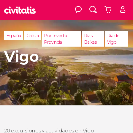
España
Galicia
Pontevedra
Rías
Ría de
Provincia
Baixas
Vigo
Vigo
20 excursiones y actividades en Vigo