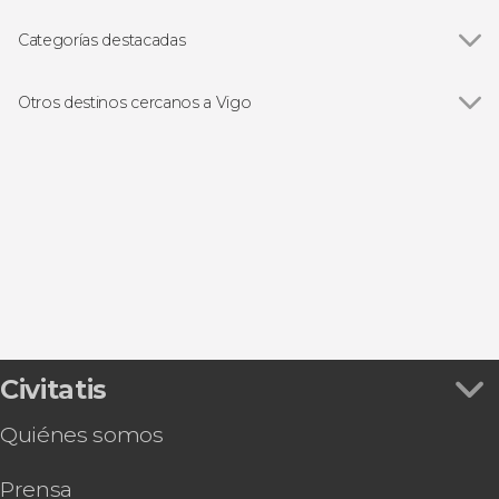
Islas Cíes
Categorías destacadas
Ver todas
Visitas guiadas en Vigo
Free tours en Vigo
Otros destinos cercanos a Vigo
Billetes de barco en Vigo
Ver todas
Portonovo
Gastronomía y enoturismo en Vigo
Cangas de Morrazo
Cruceros en Vigo
Bueu
Redondela
Moaña
Civitatis
Quiénes somos
Prensa