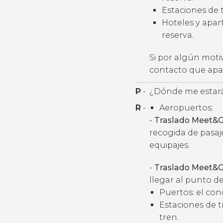
Estaciones de t
Hoteles y apart
reserva.
Si por algún moti
contacto que apar
P
-
¿Dónde me estará
R
-
Aeropuertos:
-
Traslado Meet&G
recogida de pasaj
equipajes.
-
Traslado Meet&G
llegar al punto de
Puertos: el con
Estaciones de t
tren.