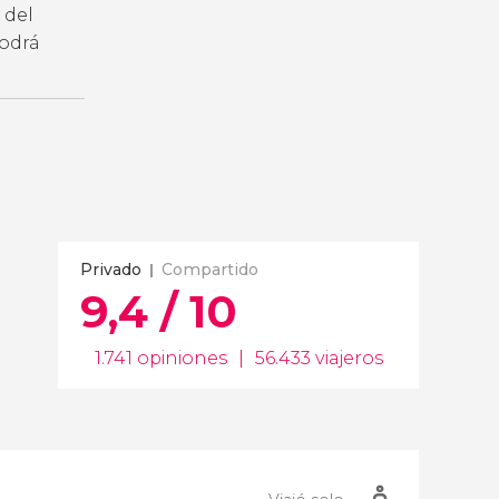
 del
podrá
Privado
Compartido
9,4 / 10
1.741 opiniones
|
56.433 viajeros