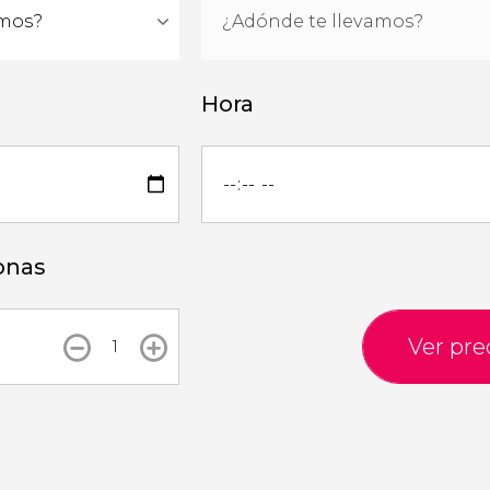
Hora
onas
Ver pre