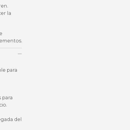
ren.
er la
e
plementos.
ble para
s para
io.
legada del