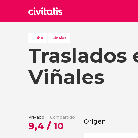
Rom
Italia
Cuba
Viñales
Traslados 
Lond
Reino 
Edim
Viñales
Reino 
Marr
Marrue
Esta
Turquía
Privado
Compartido
Origen
9,4 / 10