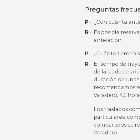
Preguntas frecu
P
-
¿Con cuánta antel
R
-
Es posible reserv
antelación
P
-
¿Cuánto tiempo se
R
-
El tiempo de tray
de la ciudad es d
duración de unas 2
recomendamos soli
Varadero, 4,5 hora
Los traslados com
particulares, com
compartidos se rea
Varadero.