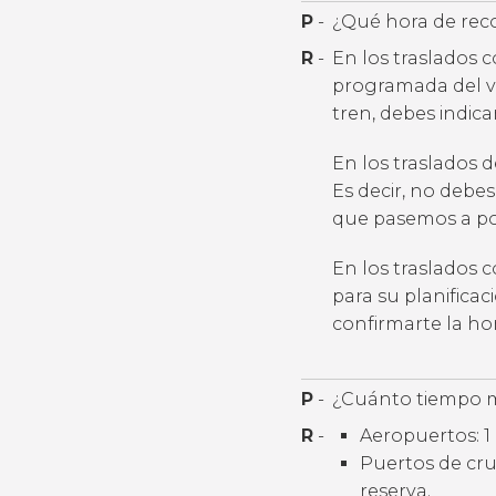
P
-
¿Qué hora de rec
R
-
En los traslados 
programada del v
tren, debes indic
En los traslados 
Es decir, no debes
que pasemos a por
En los traslados 
para su planifica
confirmarte la h
P
-
¿Cuánto tiempo m
R
-
Aeropuertos: 1 
Puertos de cruc
reserva.