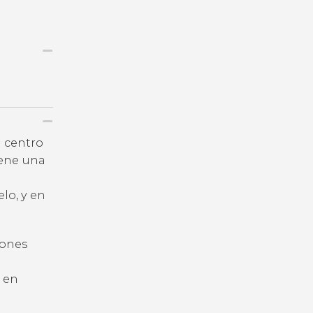
l centro
iene una
lo, y en
iones
s en