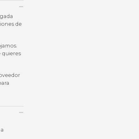
legada
iones de
ojamos.
e quieres
roveedor
para
la