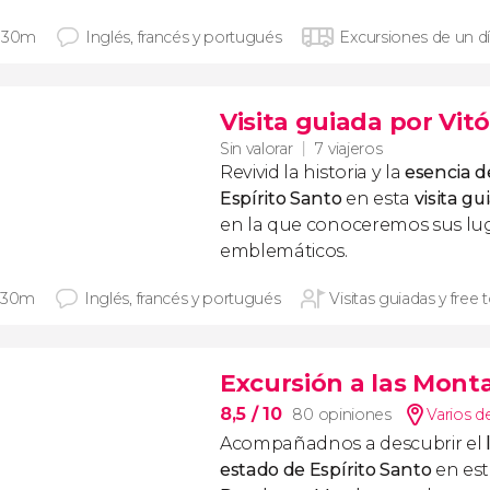
 30m
Inglés, francés y portugués
Excursiones de un d
Visita guiada por Vitó
Sin valorar
7 viajeros
Revivid la historia y la
esencia de
Espírito Santo
en esta
visita gu
en la que conoceremos sus lu
emblemáticos.
 30m
Inglés, francés y portugués
Visitas guiadas y free 
Excursión a las Mont
8,5
/ 10
80 opiniones
Varios d
Acompañadnos a descubrir el
estado de Espírito Santo
en es