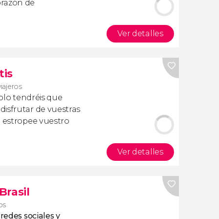
orazón de
Ver detalles
tis
viajeros
olo tendréis que
isfrutar de vuestras
a estropee vuestro
Ver detalles
Brasil
ros
 redes sociales y