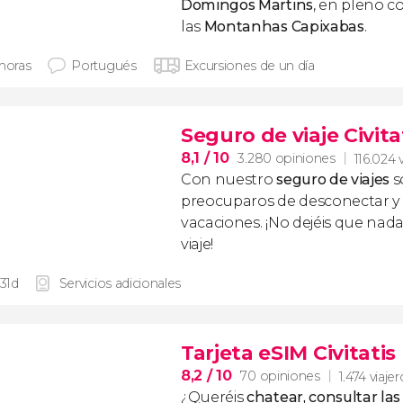
Domingos Martins
, en pleno c
las
Montanhas Capixabas
.
 horas
Portugués
Excursiones de un día
Seguro de viaje Civita
8,1
/ 10
3.280 opiniones
116.024 
Con nuestro
seguro de viajes
s
preocuparos de desconectar y d
vacaciones. ¡No dejéis que nad
viaje!
 31d
Servicios adicionales
Tarjeta eSIM Civitatis 
8,2
/ 10
70 opiniones
1.474 viaje
¿Queréis
chatear, consultar las