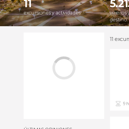
11
5.2
excursiones y actividades
viajeros
destino
11 excu
9 