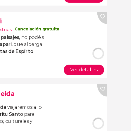
i
Cancelación gratuita
stinos
 paisajes
, no podéis
apari
, que alberga
tas de Espírito
Ver detalles
meida
ida
viajaremos a lo
íritu Santo
para
s, culturales y