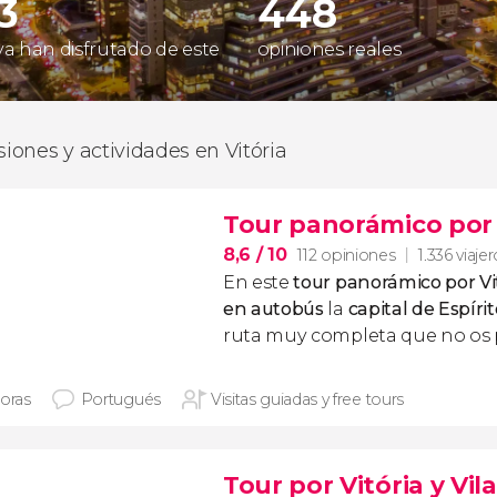
13
448
 ya han disfrutado de este
opiniones reales
rsiones y actividades en Vitória
Tour panorámico por 
8,6
/ 10
112 opiniones
1.336 viaje
En este
tour panorámico por Vi
en autobús
la
capital de Espíri
ruta muy completa que no os p
horas
Portugués
Visitas guiadas y free tours
Tour por Vitória y Vil