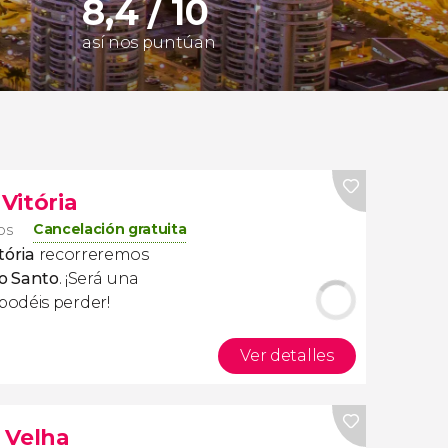
8,4 / 10
así nos puntúan
Vitória
Cancelación gratuita
ros
tória
recorreremos
to Santo
. ¡Será una
odéis perder!
Ver detalles
a Velha