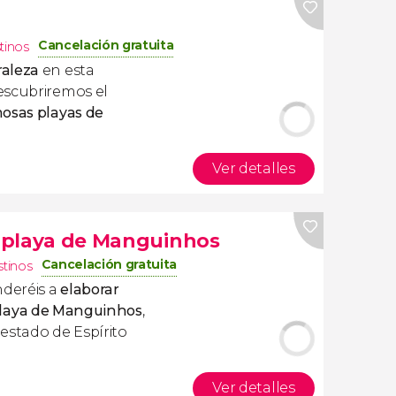
Cancelación gratuita
tinos
raleza
en esta
escubriremos el
osas playas de
Ver detalles
la playa de Manguinhos
Cancelación gratuita
stinos
deréis a
elaborar
laya de Manguinhos
,
estado de Espírito
Ver detalles