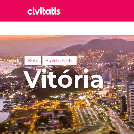
Rom
Italia
Lond
Reino 
Brasil
Espírito Santo
Edim
Vitória
Reino 
Marr
Marrue
Esta
Turquía