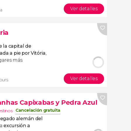
Ver detalles
ía
ria
 la capital de
iada a pie por Vitória
,
gares más
Ver detalles
tours
anhas Capixabas y Pedra Azul
Cancelación gratuita
estinos
legado alemán del
ta
excursión a