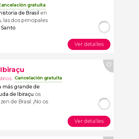
Cancelación gratuita
historia de Brasil
en
a
, las dos principales
o Santo
.
Ver detalles
Ibiraçu
Cancelación gratuita
stinos
a más grande de
uda de Ibiraçu
os
zen de Brasil. ¡No os
Ver detalles