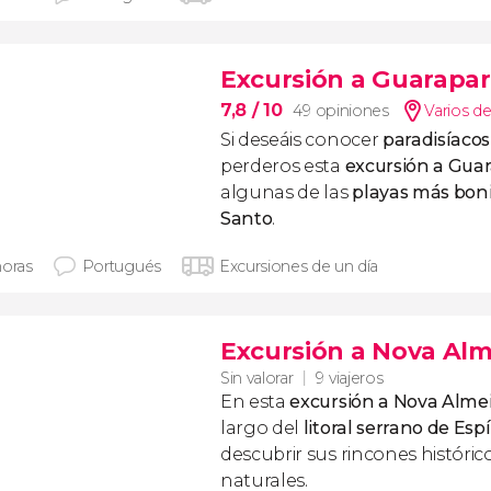
Excursión a Guarapar
7,8
/ 10
49 opiniones
Varios de
Si deseáis conocer
paradisíacos
perderos esta
excursión a Guar
algunas de las
playas más boni
Santo
.
horas
Portugués
Excursiones de un día
Excursión a Nova Al
Sin valorar
9 viajeros
En esta
excursión a Nova Alme
largo del
litoral serrano de Esp
descubrir sus rincones histórico
naturales.