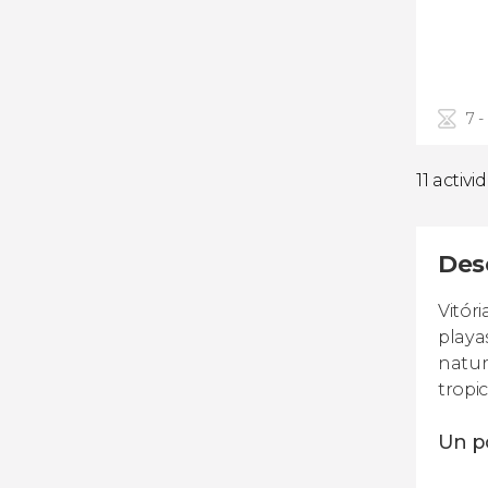
7 -
11 activi
Des
Vitór
playa
natur
tropic
Un po