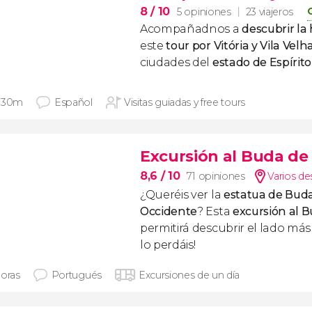
8
/ 10
5 opiniones
23 viajeros
Acompañadnos a
descubrir la 
este
tour por Vitória y Vila Velh
ciudades del
estado de Espírit
 30m
Español
Visitas guiadas y free tours
Excursión al Buda de 
8,6
/ 10
71 opiniones
Varios de
¿Queréis ver la
estatua de Bud
Occidente
? Esta
excursión al B
permitirá descubrir el lado más 
lo perdáis!
horas
Portugués
Excursiones de un día