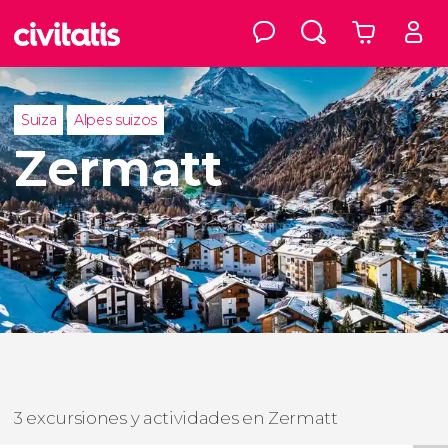
Suiza
Alpes suizos
Zermatt
3 excursiones y actividades en Zermatt